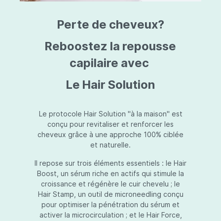
triazine, triazone d'éthylhexyle, extrait de
L
fruit de Silybum marianum, resvératrol,
T
Perte de cheveux?
extrait de racine de Polygonum
S
cuspidatum, carboxyméthylglucane de
P
sodium, diméthylméthoxychromanol, jus de
A
Reboostez la repousse
feuille d'Aloe barbadensis, poudre, ferment
A
de Lactobacillus, éthylhexylglycérine,
capilaire avec
C
caprylate de glycéryle, alcool myristylique,
C
alcool laurylique, stéarate de glycéryle,
S
Le Hair Solution
acétate de tocophéryle, EDTA disodique,
S
hydroxyde de sodium.
A
V
S
Le protocole Hair Solution "à la maison" est
S
conçu pour revitaliser et renforcer les
S
cheveux grâce à une approche 100% ciblée
F
et naturelle.
S
E
Il repose sur trois éléments essentiels : le Hair
D
Boost, un sérum riche en actifs qui stimule la
P
croissance et régénère le cuir chevelu ; le
Hair Stamp, un outil de microneedling conçu
pour optimiser la pénétration du sérum et
activer la microcirculation ; et le Hair Force,