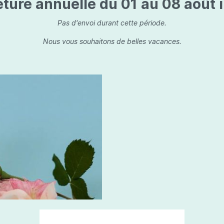
ture annuelle du 01 au 08 août i
is
Les dessins, encre de 
Parfums d'ambiance
s
Bouquet parfumé
Pas d'envoi durant cette période.
ls
Bougie parfumée
Nous vous souhaitons de belles vacances.
Set/ Coffrets
que Capillaire
Sets & Coffrets
a Care
tétic