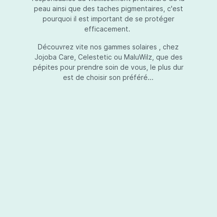
peau ainsi que des taches pigmentaires, c'est
pourquoi il est important de se protéger
efficacement.
Essential Touch UVA-UVB
Découvrez vite nos gammes solaires , chez
Jojoba Care, Celestetic ou MaluWilz, que des
pépites pour prendre soin de vous, le plus dur
est de choisir son préféré...
Essential Touch UVA-UVB vous permet de
compléter votre crème de soins ou votre gel
avec une protection UV supplémentaire.
Essential Touch UVA-UVB donne une
protection supérieure en prévision de
l’exposition aux rayons solaires nocifs UVA et
UVB.La présence de trois filtres solaires
50,00 €*
différents en dosages adéquats protège la
peau non seulement contre les rayons UVB,
mais aussi contre une grande partie des rayons
Ajouter au panier
UVA. Essential Touch UVA/UVB vous donne un
facteur de protection SPF5 par dose (= une
pression avec la pompe du flacon). En
superposant plusieurs couches de Essential
Touch UVA/UVB, vous augmentez votre