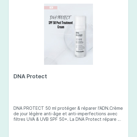
DNA Protect
DNA PROTECT 50 ml protéger & réparer l'ADN.Crème
de jour légère anti-âge et anti-imperfections avec
filtres UVA & UVB SPF 50+. La DNA Protect répare et
protège l'ADN de la peau des dommages causés par
les ultraviolets (UV) et d'autres facteurs
environnementaux. Son complexe de principes actifs