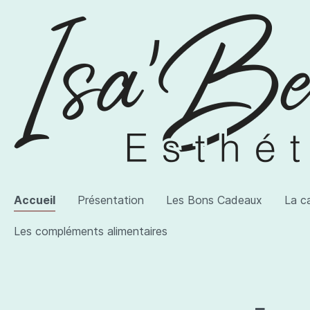
Accueil
Présentation
Les Bons Cadeaux
La c
Les compléments alimentaires
Voir la catégorie AWI Artist
Voir la catégorie Les produits
Voir la catégorie Les compléments alimentaires