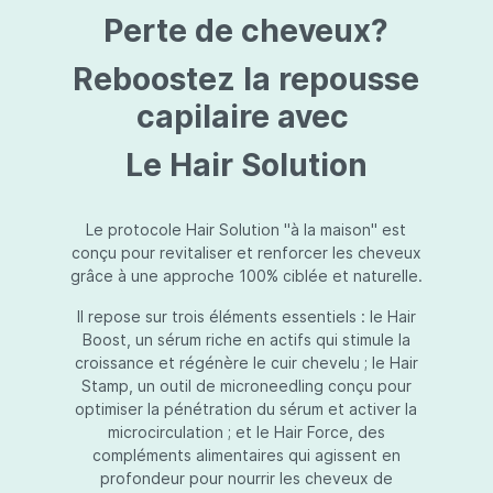
protection jusqu’au niveau désiré.Usage:À
Perte de cheveux?
l’usage d’une crème de soin : diminuez le
dosage de la crème de soin choisie en fonction
du type de peau et complétez-la avec
Reboostez la repousse
Essential Touch UVA/UVB. Terminez avec
l’application d’une pression-pompe de Hydra
capilaire avec
top (notre concentré hydratant): c’est l’idéal !
À l’usage d’un gel de soin (ligne fraîcheur) :
Le Hair Solution
appliquez d’abord Essential Touch UVA/UVB et
ensuite le gel de soin.
Le protocole Hair Solution "à la maison" est
conçu pour revitaliser et renforcer les cheveux
grâce à une approche 100% ciblée et naturelle.
Il repose sur trois éléments essentiels : le Hair
Boost, un sérum riche en actifs qui stimule la
croissance et régénère le cuir chevelu ; le Hair
Stamp, un outil de microneedling conçu pour
optimiser la pénétration du sérum et activer la
microcirculation ; et le Hair Force, des
compléments alimentaires qui agissent en
profondeur pour nourrir les cheveux de