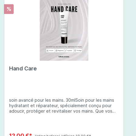
%
Hand Care
soin avancé pour les mains. 30mlSoin pour les mains
hydratant et réparateur, spécialement conçu pour
adoucir, protéger et revitaliser vos mains. Que vos
mains soient sèches, abîmées ou exposées à des
conditions environnementales difficiles, cette crème
à base d'ingrédients soigneusement sélectionnés
offre une protection complète et une hydratation
12,00 €*