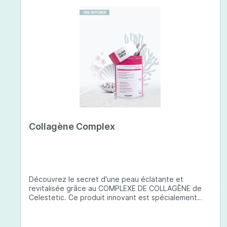
Collagène Complex
Découvrez le secret d'une peau éclatante et
revitalisée grâce au COMPLEXE DE COLLAGÈNE de
Celestetic. Ce produit innovant est spécialement
conçu pour sublimer la santé et la beauté de votre
peau. Il utilise du collagène de type 1 de haute
qualité , issu de poissons européens pêchés de