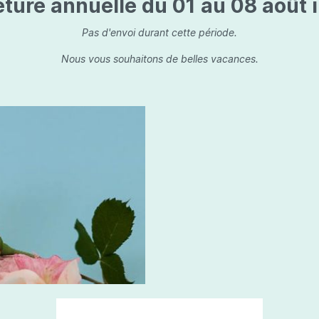
ture annuelle du 01 au 08 août i
is
Les dessins, encre de 
Parfums d'ambiance
s
Bouquet parfumé
Pas d'envoi durant cette période.
ls
Bougie parfumée
Nous vous souhaitons de belles vacances.
Set/ Coffrets
que Capillaire
Sets & Coffrets
a Care
tétic