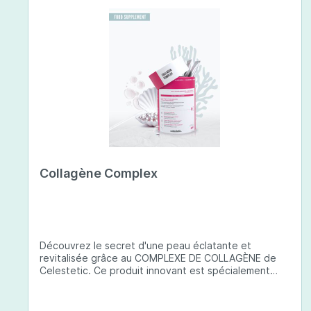
Collagène Complex
Découvrez le secret d'une peau éclatante et
revitalisée grâce au COMPLEXE DE COLLAGÈNE de
Celestetic. Ce produit innovant est spécialement
conçu pour sublimer la santé et la beauté de votre
peau. Il utilise du collagène de type 1 de haute
qualité , issu de poissons européens pêchés de