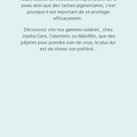
peau ainsi que des taches pigmentaires, c'est
pourquoi il est important de se protéger
efficacement.
Essential Touch UVA-UVB
Découvrez vite nos gammes solaires , chez
Jojoba Care, Celestetic ou MaluWilz, que des
pépites pour prendre soin de vous, le plus dur
est de choisir son préféré...
Essential Touch UVA-UVB vous permet de
compléter votre crème de soins ou votre gel
avec une protection UV supplémentaire.
Essential Touch UVA-UVB donne une
protection supérieure en prévision de
l’exposition aux rayons solaires nocifs UVA et
UVB.La présence de trois filtres solaires
50,00 €*
différents en dosages adéquats protège la
peau non seulement contre les rayons UVB,
mais aussi contre une grande partie des rayons
Ajouter au panier
UVA. Essential Touch UVA/UVB vous donne un
facteur de protection SPF5 par dose (= une
pression avec la pompe du flacon). En
superposant plusieurs couches de Essential
Touch UVA/UVB, vous augmentez votre