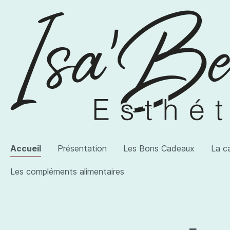
Accueil
Présentation
Les Bons Cadeaux
La c
Les compléments alimentaires
Voir la catégorie AWI Artist
Voir la catégorie Les produits
Voir la catégorie Les compléments alimentaires