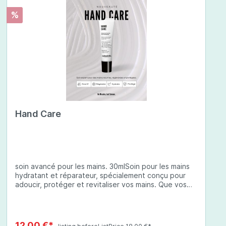
%
Hand Care
soin avancé pour les mains. 30mlSoin pour les mains
hydratant et réparateur, spécialement conçu pour
adoucir, protéger et revitaliser vos mains. Que vos
mains soient sèches, abîmées ou exposées à des
conditions environnementales difficiles, cette crème
à base d'ingrédients soigneusement sélectionnés
offre une protection complète et une hydratation
12,00 €*