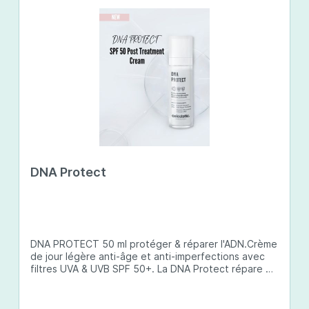
DNA Protect
DNA PROTECT 50 ml protéger & réparer l'ADN.Crème
de jour légère anti-âge et anti-imperfections avec
filtres UVA & UVB SPF 50+. La DNA Protect répare et
protège l'ADN de la peau des dommages causés par
les ultraviolets (UV) et d'autres facteurs
environnementaux. Son complexe de principes actifs