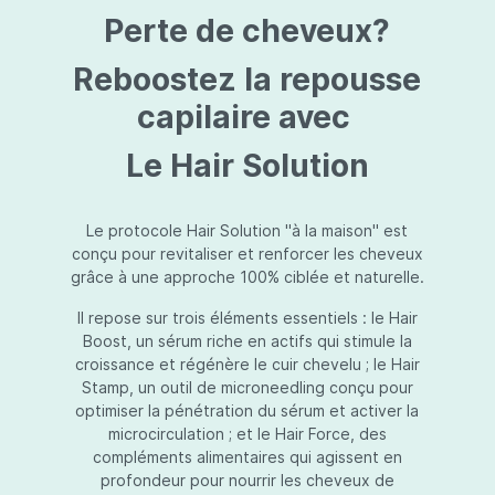
protection jusqu’au niveau désiré.Usage:À
Perte de cheveux?
l’usage d’une crème de soin : diminuez le
dosage de la crème de soin choisie en fonction
du type de peau et complétez-la avec
Reboostez la repousse
Essential Touch UVA/UVB. Terminez avec
l’application d’une pression-pompe de Hydra
capilaire avec
top (notre concentré hydratant): c’est l’idéal !
À l’usage d’un gel de soin (ligne fraîcheur) :
Le Hair Solution
appliquez d’abord Essential Touch UVA/UVB et
ensuite le gel de soin.
Le protocole Hair Solution "à la maison" est
conçu pour revitaliser et renforcer les cheveux
grâce à une approche 100% ciblée et naturelle.
Il repose sur trois éléments essentiels : le Hair
Boost, un sérum riche en actifs qui stimule la
croissance et régénère le cuir chevelu ; le Hair
Stamp, un outil de microneedling conçu pour
optimiser la pénétration du sérum et activer la
microcirculation ; et le Hair Force, des
compléments alimentaires qui agissent en
profondeur pour nourrir les cheveux de