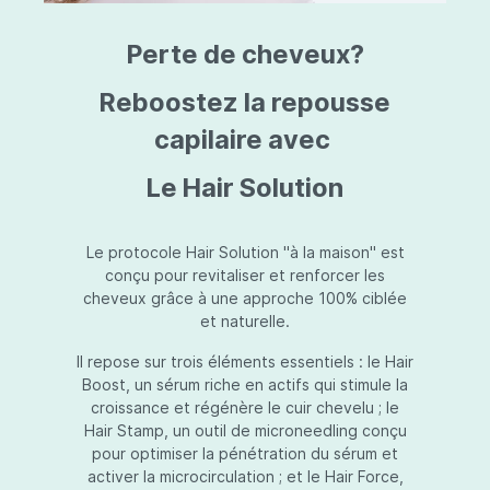
triazine, triazone d'éthylhexyle, extrait de
L
fruit de Silybum marianum, resvératrol,
T
Perte de cheveux?
extrait de racine de Polygonum
S
cuspidatum, carboxyméthylglucane de
P
sodium, diméthylméthoxychromanol, jus de
A
Reboostez la repousse
feuille d'Aloe barbadensis, poudre, ferment
A
de Lactobacillus, éthylhexylglycérine,
capilaire avec
C
caprylate de glycéryle, alcool myristylique,
C
alcool laurylique, stéarate de glycéryle,
S
Le Hair Solution
acétate de tocophéryle, EDTA disodique,
S
hydroxyde de sodium.
A
V
S
Le protocole Hair Solution "à la maison" est
S
conçu pour revitaliser et renforcer les
S
cheveux grâce à une approche 100% ciblée
F
et naturelle.
S
E
Il repose sur trois éléments essentiels : le Hair
D
Boost, un sérum riche en actifs qui stimule la
P
croissance et régénère le cuir chevelu ; le
Hair Stamp, un outil de microneedling conçu
pour optimiser la pénétration du sérum et
activer la microcirculation ; et le Hair Force,