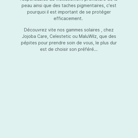
peau ainsi que des taches pigmentaires, c'est
pourquoi il est important de se protéger
efficacement.
Essential Touch UVA-UVB
Découvrez vite nos gammes solaires , chez
Jojoba Care, Celestetic ou MaluWilz, que des
pépites pour prendre soin de vous, le plus dur
est de choisir son préféré...
Essential Touch UVA-UVB vous permet de
compléter votre crème de soins ou votre gel
avec une protection UV supplémentaire.
Essential Touch UVA-UVB donne une
protection supérieure en prévision de
l’exposition aux rayons solaires nocifs UVA et
UVB.La présence de trois filtres solaires
50,00 €*
différents en dosages adéquats protège la
peau non seulement contre les rayons UVB,
mais aussi contre une grande partie des rayons
Ajouter au panier
UVA. Essential Touch UVA/UVB vous donne un
facteur de protection SPF5 par dose (= une
pression avec la pompe du flacon). En
superposant plusieurs couches de Essential
Touch UVA/UVB, vous augmentez votre