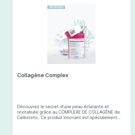
Collagène Complex
Découvrez le secret d'une peau éclatante et
revitalisée grâce au COMPLEXE DE COLLAGÈNE de
Celestetic. Ce produit innovant est spécialement
conçu pour sublimer la santé et la beauté de votre
peau. Il utilise du collagène de type 1 de haute
qualité , issu de poissons européens pêchés de