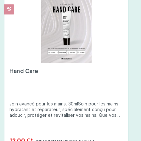
%
Hand Care
soin avancé pour les mains. 30mlSoin pour les mains
hydratant et réparateur, spécialement conçu pour
adoucir, protéger et revitaliser vos mains. Que vos
mains soient sèches, abîmées ou exposées à des
conditions environnementales difficiles, cette crème
à base d'ingrédients soigneusement sélectionnés
offre une protection complète et une hydratation
12,00 €*