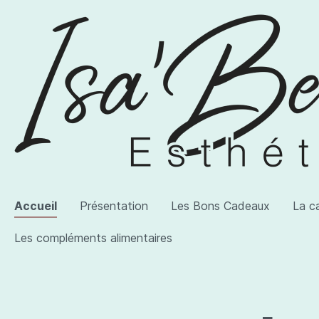
Accueil
Présentation
Les Bons Cadeaux
La c
Les compléments alimentaires
Voir la catégorie AWI Artist
Voir la catégorie Les produits
Voir la catégorie Les compléments alimentaires