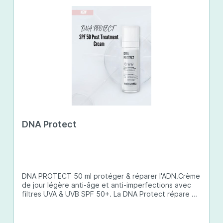
DNA Protect
DNA PROTECT 50 ml protéger & réparer l'ADN.Crème
de jour légère anti-âge et anti-imperfections avec
filtres UVA & UVB SPF 50+. La DNA Protect répare et
protège l'ADN de la peau des dommages causés par
les ultraviolets (UV) et d'autres facteurs
environnementaux. Son complexe de principes actifs