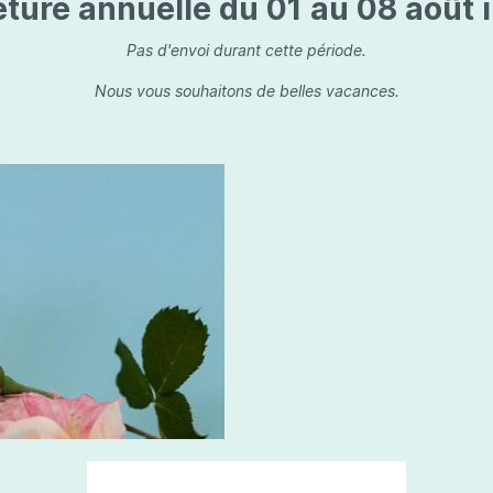
ture annuelle du 01 au 08 août i
is
Les dessins, encre de 
Parfums d'ambiance
s
Bouquet parfumé
Pas d'envoi durant cette période.
ls
Bougie parfumée
Nous vous souhaitons de belles vacances.
Set/ Coffrets
que Capillaire
Sets & Coffrets
a Care
tétic