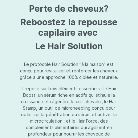
protection jusqu’au niveau désiré.Usage:À
Perte de cheveux?
l’usage d’une crème de soin : diminuez le
dosage de la crème de soin choisie en fonction
du type de peau et complétez-la avec
Reboostez la repousse
Essential Touch UVA/UVB. Terminez avec
l’application d’une pression-pompe de Hydra
capilaire avec
top (notre concentré hydratant): c’est l’idéal !
À l’usage d’un gel de soin (ligne fraîcheur) :
Le Hair Solution
appliquez d’abord Essential Touch UVA/UVB et
ensuite le gel de soin.
Le protocole Hair Solution "à la maison" est
conçu pour revitaliser et renforcer les cheveux
grâce à une approche 100% ciblée et naturelle.
Il repose sur trois éléments essentiels : le Hair
Boost, un sérum riche en actifs qui stimule la
croissance et régénère le cuir chevelu ; le Hair
Stamp, un outil de microneedling conçu pour
optimiser la pénétration du sérum et activer la
microcirculation ; et le Hair Force, des
compléments alimentaires qui agissent en
profondeur pour nourrir les cheveux de