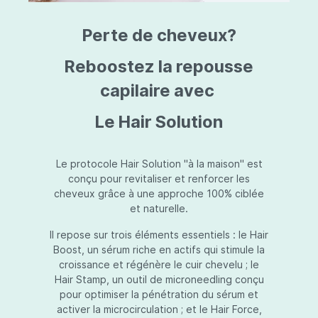
triazine, triazone d'éthylhexyle, extrait de
L
fruit de Silybum marianum, resvératrol,
T
Perte de cheveux?
extrait de racine de Polygonum
S
cuspidatum, carboxyméthylglucane de
P
sodium, diméthylméthoxychromanol, jus de
A
Reboostez la repousse
feuille d'Aloe barbadensis, poudre, ferment
A
de Lactobacillus, éthylhexylglycérine,
capilaire avec
C
caprylate de glycéryle, alcool myristylique,
C
alcool laurylique, stéarate de glycéryle,
S
Le Hair Solution
acétate de tocophéryle, EDTA disodique,
S
hydroxyde de sodium.
A
V
S
Le protocole Hair Solution "à la maison" est
S
conçu pour revitaliser et renforcer les
S
cheveux grâce à une approche 100% ciblée
F
et naturelle.
S
E
Il repose sur trois éléments essentiels : le Hair
D
Boost, un sérum riche en actifs qui stimule la
P
croissance et régénère le cuir chevelu ; le
Hair Stamp, un outil de microneedling conçu
pour optimiser la pénétration du sérum et
activer la microcirculation ; et le Hair Force,