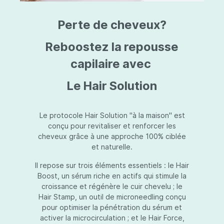
triazine, triazone d'éthylhexyle, extrait de
L
fruit de Silybum marianum, resvératrol,
T
Perte de cheveux?
extrait de racine de Polygonum
S
cuspidatum, carboxyméthylglucane de
P
sodium, diméthylméthoxychromanol, jus de
A
Reboostez la repousse
feuille d'Aloe barbadensis, poudre, ferment
A
de Lactobacillus, éthylhexylglycérine,
capilaire avec
C
caprylate de glycéryle, alcool myristylique,
C
alcool laurylique, stéarate de glycéryle,
S
Le Hair Solution
acétate de tocophéryle, EDTA disodique,
S
hydroxyde de sodium.
A
V
S
Le protocole Hair Solution "à la maison" est
S
conçu pour revitaliser et renforcer les
S
cheveux grâce à une approche 100% ciblée
F
et naturelle.
S
E
Il repose sur trois éléments essentiels : le Hair
D
Boost, un sérum riche en actifs qui stimule la
P
croissance et régénère le cuir chevelu ; le
Hair Stamp, un outil de microneedling conçu
pour optimiser la pénétration du sérum et
activer la microcirculation ; et le Hair Force,