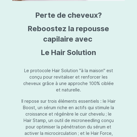
triazine, triazone d'éthylhexyle, extrait de
L
fruit de Silybum marianum, resvératrol,
T
Perte de cheveux?
extrait de racine de Polygonum
S
cuspidatum, carboxyméthylglucane de
P
sodium, diméthylméthoxychromanol, jus de
A
Reboostez la repousse
feuille d'Aloe barbadensis, poudre, ferment
A
de Lactobacillus, éthylhexylglycérine,
capilaire avec
C
caprylate de glycéryle, alcool myristylique,
C
alcool laurylique, stéarate de glycéryle,
S
Le Hair Solution
acétate de tocophéryle, EDTA disodique,
S
hydroxyde de sodium.
A
V
S
Le protocole Hair Solution "à la maison" est
S
conçu pour revitaliser et renforcer les
S
cheveux grâce à une approche 100% ciblée
F
et naturelle.
S
E
Il repose sur trois éléments essentiels : le Hair
D
Boost, un sérum riche en actifs qui stimule la
P
croissance et régénère le cuir chevelu ; le
Hair Stamp, un outil de microneedling conçu
pour optimiser la pénétration du sérum et
activer la microcirculation ; et le Hair Force,