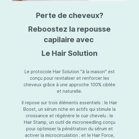
triazine, triazone d'éthylhexyle, extrait de
L
fruit de Silybum marianum, resvératrol,
T
Perte de cheveux?
extrait de racine de Polygonum
S
cuspidatum, carboxyméthylglucane de
P
sodium, diméthylméthoxychromanol, jus de
A
Reboostez la repousse
feuille d'Aloe barbadensis, poudre, ferment
A
de Lactobacillus, éthylhexylglycérine,
capilaire avec
C
caprylate de glycéryle, alcool myristylique,
C
alcool laurylique, stéarate de glycéryle,
S
Le Hair Solution
acétate de tocophéryle, EDTA disodique,
S
hydroxyde de sodium.
A
V
S
Le protocole Hair Solution "à la maison" est
S
conçu pour revitaliser et renforcer les
S
cheveux grâce à une approche 100% ciblée
F
et naturelle.
S
E
Il repose sur trois éléments essentiels : le Hair
D
Boost, un sérum riche en actifs qui stimule la
P
croissance et régénère le cuir chevelu ; le
Hair Stamp, un outil de microneedling conçu
pour optimiser la pénétration du sérum et
activer la microcirculation ; et le Hair Force,