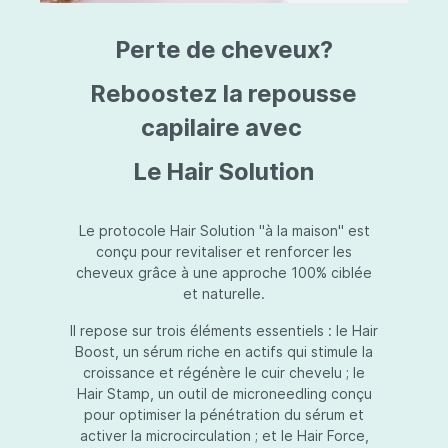
triazine, triazone d'éthylhexyle, extrait de
L
fruit de Silybum marianum, resvératrol,
T
Perte de cheveux?
extrait de racine de Polygonum
S
cuspidatum, carboxyméthylglucane de
P
sodium, diméthylméthoxychromanol, jus de
A
Reboostez la repousse
feuille d'Aloe barbadensis, poudre, ferment
A
de Lactobacillus, éthylhexylglycérine,
capilaire avec
C
caprylate de glycéryle, alcool myristylique,
C
alcool laurylique, stéarate de glycéryle,
S
Le Hair Solution
acétate de tocophéryle, EDTA disodique,
S
hydroxyde de sodium.
A
V
S
Le protocole Hair Solution "à la maison" est
S
conçu pour revitaliser et renforcer les
S
cheveux grâce à une approche 100% ciblée
F
et naturelle.
S
E
Il repose sur trois éléments essentiels : le Hair
D
Boost, un sérum riche en actifs qui stimule la
P
croissance et régénère le cuir chevelu ; le
Hair Stamp, un outil de microneedling conçu
pour optimiser la pénétration du sérum et
activer la microcirculation ; et le Hair Force,