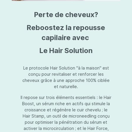
triazine, triazone d'éthylhexyle, extrait de
L
fruit de Silybum marianum, resvératrol,
T
Perte de cheveux?
extrait de racine de Polygonum
S
cuspidatum, carboxyméthylglucane de
P
sodium, diméthylméthoxychromanol, jus de
A
Reboostez la repousse
feuille d'Aloe barbadensis, poudre, ferment
A
de Lactobacillus, éthylhexylglycérine,
capilaire avec
C
caprylate de glycéryle, alcool myristylique,
C
alcool laurylique, stéarate de glycéryle,
S
Le Hair Solution
acétate de tocophéryle, EDTA disodique,
S
hydroxyde de sodium.
A
V
S
Le protocole Hair Solution "à la maison" est
S
conçu pour revitaliser et renforcer les
S
cheveux grâce à une approche 100% ciblée
F
et naturelle.
S
E
Il repose sur trois éléments essentiels : le Hair
D
Boost, un sérum riche en actifs qui stimule la
P
croissance et régénère le cuir chevelu ; le
Hair Stamp, un outil de microneedling conçu
pour optimiser la pénétration du sérum et
activer la microcirculation ; et le Hair Force,