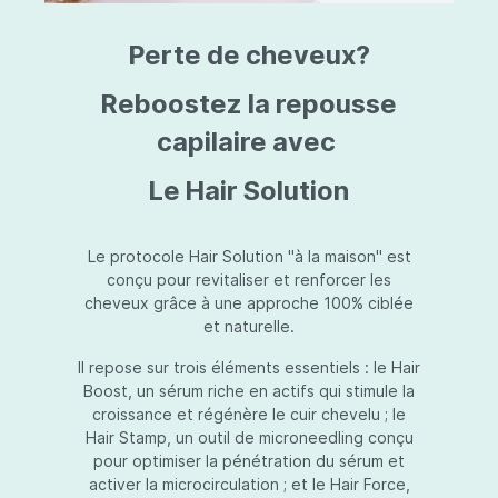
triazine, triazone d'éthylhexyle, extrait de
L
fruit de Silybum marianum, resvératrol,
T
Perte de cheveux?
extrait de racine de Polygonum
S
cuspidatum, carboxyméthylglucane de
P
sodium, diméthylméthoxychromanol, jus de
A
Reboostez la repousse
feuille d'Aloe barbadensis, poudre, ferment
A
de Lactobacillus, éthylhexylglycérine,
capilaire avec
C
caprylate de glycéryle, alcool myristylique,
C
alcool laurylique, stéarate de glycéryle,
S
Le Hair Solution
acétate de tocophéryle, EDTA disodique,
S
hydroxyde de sodium.
A
V
S
Le protocole Hair Solution "à la maison" est
S
conçu pour revitaliser et renforcer les
S
cheveux grâce à une approche 100% ciblée
F
et naturelle.
S
E
Il repose sur trois éléments essentiels : le Hair
D
Boost, un sérum riche en actifs qui stimule la
P
croissance et régénère le cuir chevelu ; le
Hair Stamp, un outil de microneedling conçu
pour optimiser la pénétration du sérum et
activer la microcirculation ; et le Hair Force,