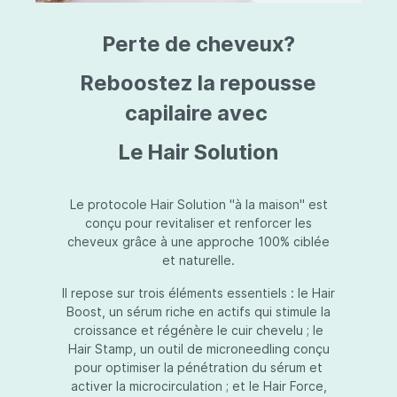
triazine, triazone d'éthylhexyle, extrait de
L
fruit de Silybum marianum, resvératrol,
T
Perte de cheveux?
extrait de racine de Polygonum
S
cuspidatum, carboxyméthylglucane de
P
sodium, diméthylméthoxychromanol, jus de
A
Reboostez la repousse
feuille d'Aloe barbadensis, poudre, ferment
A
de Lactobacillus, éthylhexylglycérine,
capilaire avec
C
caprylate de glycéryle, alcool myristylique,
C
alcool laurylique, stéarate de glycéryle,
S
Le Hair Solution
acétate de tocophéryle, EDTA disodique,
S
hydroxyde de sodium.
A
V
S
Le protocole Hair Solution "à la maison" est
S
conçu pour revitaliser et renforcer les
S
cheveux grâce à une approche 100% ciblée
F
et naturelle.
S
E
Il repose sur trois éléments essentiels : le Hair
D
Boost, un sérum riche en actifs qui stimule la
P
croissance et régénère le cuir chevelu ; le
Hair Stamp, un outil de microneedling conçu
pour optimiser la pénétration du sérum et
activer la microcirculation ; et le Hair Force,