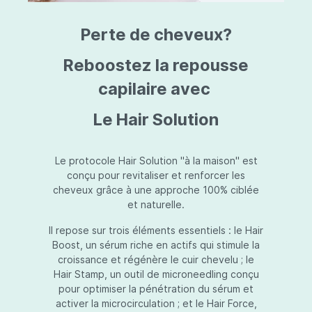
triazine, triazone d'éthylhexyle, extrait de
L
fruit de Silybum marianum, resvératrol,
T
Perte de cheveux?
extrait de racine de Polygonum
S
cuspidatum, carboxyméthylglucane de
P
sodium, diméthylméthoxychromanol, jus de
A
Reboostez la repousse
feuille d'Aloe barbadensis, poudre, ferment
A
de Lactobacillus, éthylhexylglycérine,
capilaire avec
C
caprylate de glycéryle, alcool myristylique,
C
alcool laurylique, stéarate de glycéryle,
S
Le Hair Solution
acétate de tocophéryle, EDTA disodique,
S
hydroxyde de sodium.
A
V
S
Le protocole Hair Solution "à la maison" est
S
conçu pour revitaliser et renforcer les
S
cheveux grâce à une approche 100% ciblée
F
et naturelle.
S
E
Il repose sur trois éléments essentiels : le Hair
D
Boost, un sérum riche en actifs qui stimule la
P
croissance et régénère le cuir chevelu ; le
Hair Stamp, un outil de microneedling conçu
pour optimiser la pénétration du sérum et
activer la microcirculation ; et le Hair Force,