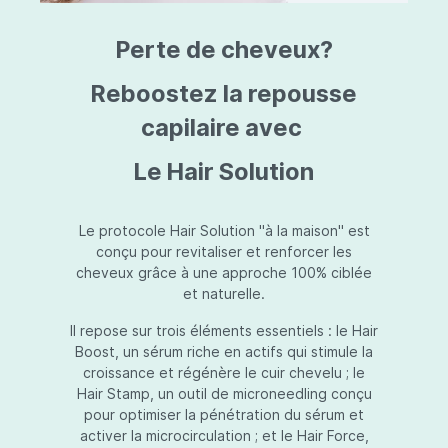
triazine, triazone d'éthylhexyle, extrait de
L
fruit de Silybum marianum, resvératrol,
T
Perte de cheveux?
extrait de racine de Polygonum
S
cuspidatum, carboxyméthylglucane de
P
sodium, diméthylméthoxychromanol, jus de
A
Reboostez la repousse
feuille d'Aloe barbadensis, poudre, ferment
A
de Lactobacillus, éthylhexylglycérine,
capilaire avec
C
caprylate de glycéryle, alcool myristylique,
C
alcool laurylique, stéarate de glycéryle,
S
Le Hair Solution
acétate de tocophéryle, EDTA disodique,
S
hydroxyde de sodium.
A
V
S
Le protocole Hair Solution "à la maison" est
S
conçu pour revitaliser et renforcer les
S
cheveux grâce à une approche 100% ciblée
F
et naturelle.
S
E
Il repose sur trois éléments essentiels : le Hair
D
Boost, un sérum riche en actifs qui stimule la
P
croissance et régénère le cuir chevelu ; le
Hair Stamp, un outil de microneedling conçu
pour optimiser la pénétration du sérum et
activer la microcirculation ; et le Hair Force,