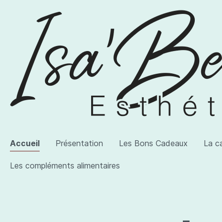
Accueil
Présentation
Les Bons Cadeaux
La c
Les compléments alimentaires
Voir la catégorie AWI Artist
Voir la catégorie Les produits
Voir la catégorie Les compléments alimentaires