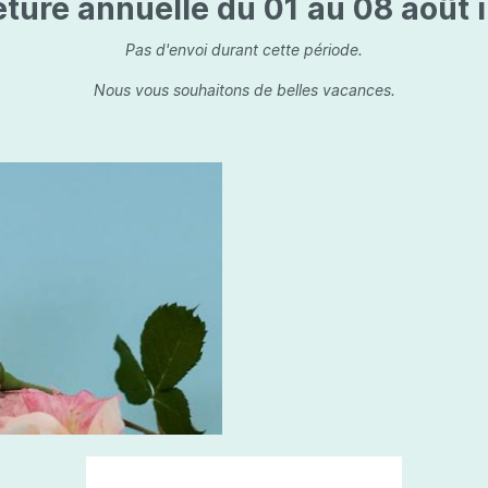
ture annuelle du 01 au 08 août i
is
Les dessins, encre de 
Parfums d'ambiance
s
Bouquet parfumé
Pas d'envoi durant cette période.
ls
Bougie parfumée
Nous vous souhaitons de belles vacances.
Set/ Coffrets
que Capillaire
Sets & Coffrets
a Care
tétic