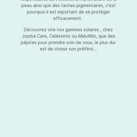
peau ainsi que des taches pigmentaires, c'est
pourquoi il est important de se protéger
efficacement.
Essential Touch UVA-UVB
Découvrez vite nos gammes solaires , chez
Jojoba Care, Celestetic ou MaluWilz, que des
pépites pour prendre soin de vous, le plus dur
est de choisir son préféré...
Essential Touch UVA-UVB vous permet de
compléter votre crème de soins ou votre gel
avec une protection UV supplémentaire.
Essential Touch UVA-UVB donne une
protection supérieure en prévision de
l’exposition aux rayons solaires nocifs UVA et
UVB.La présence de trois filtres solaires
50,00 €*
différents en dosages adéquats protège la
peau non seulement contre les rayons UVB,
mais aussi contre une grande partie des rayons
Ajouter au panier
UVA. Essential Touch UVA/UVB vous donne un
facteur de protection SPF5 par dose (= une
pression avec la pompe du flacon). En
superposant plusieurs couches de Essential
Touch UVA/UVB, vous augmentez votre