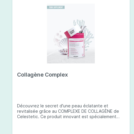
Collagène Complex
Découvrez le secret d'une peau éclatante et
revitalisée grâce au COMPLEXE DE COLLAGÈNE de
Celestetic. Ce produit innovant est spécialement
conçu pour sublimer la santé et la beauté de votre
peau. Il utilise du collagène de type 1 de haute
qualité , issu de poissons européens pêchés de