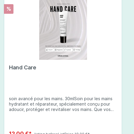
%
Hand Care
soin avancé pour les mains. 30mlSoin pour les mains
hydratant et réparateur, spécialement conçu pour
adoucir, protéger et revitaliser vos mains. Que vos
mains soient sèches, abîmées ou exposées à des
conditions environnementales difficiles, cette crème
à base d'ingrédients soigneusement sélectionnés
offre une protection complète et une hydratation
12,00 €*