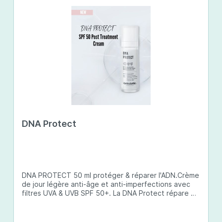
DNA Protect
DNA PROTECT 50 ml protéger & réparer l'ADN.Crème
de jour légère anti-âge et anti-imperfections avec
filtres UVA & UVB SPF 50+. La DNA Protect répare et
protège l'ADN de la peau des dommages causés par
les ultraviolets (UV) et d'autres facteurs
environnementaux. Son complexe de principes actifs