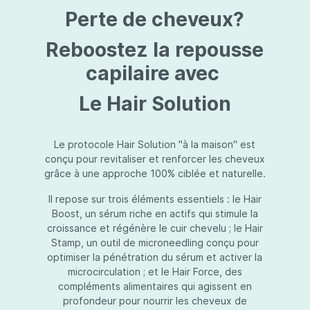
protection jusqu’au niveau désiré.Usage:À
Perte de cheveux?
l’usage d’une crème de soin : diminuez le
dosage de la crème de soin choisie en fonction
du type de peau et complétez-la avec
Reboostez la repousse
Essential Touch UVA/UVB. Terminez avec
l’application d’une pression-pompe de Hydra
capilaire avec
top (notre concentré hydratant): c’est l’idéal !
À l’usage d’un gel de soin (ligne fraîcheur) :
Le Hair Solution
appliquez d’abord Essential Touch UVA/UVB et
ensuite le gel de soin.
Le protocole Hair Solution "à la maison" est
conçu pour revitaliser et renforcer les cheveux
grâce à une approche 100% ciblée et naturelle.
Il repose sur trois éléments essentiels : le Hair
Boost, un sérum riche en actifs qui stimule la
croissance et régénère le cuir chevelu ; le Hair
Stamp, un outil de microneedling conçu pour
optimiser la pénétration du sérum et activer la
microcirculation ; et le Hair Force, des
compléments alimentaires qui agissent en
profondeur pour nourrir les cheveux de