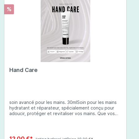
%
Hand Care
soin avancé pour les mains. 30mlSoin pour les mains
hydratant et réparateur, spécialement conçu pour
adoucir, protéger et revitaliser vos mains. Que vos
mains soient sèches, abîmées ou exposées à des
conditions environnementales difficiles, cette crème
à base d'ingrédients soigneusement sélectionnés
offre une protection complète et une hydratation
12,00 €*