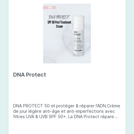
DNA Protect
DNA PROTECT 50 ml protéger & réparer l'ADN.Crème
de jour légère anti-âge et anti-imperfections avec
filtres UVA & UVB SPF 50+. La DNA Protect répare et
protège l'ADN de la peau des dommages causés par
les ultraviolets (UV) et d'autres facteurs
environnementaux. Son complexe de principes actifs