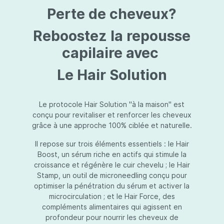
protection jusqu’au niveau désiré.Usage:À
Perte de cheveux?
l’usage d’une crème de soin : diminuez le
dosage de la crème de soin choisie en fonction
du type de peau et complétez-la avec
Reboostez la repousse
Essential Touch UVA/UVB. Terminez avec
l’application d’une pression-pompe de Hydra
capilaire avec
top (notre concentré hydratant): c’est l’idéal !
À l’usage d’un gel de soin (ligne fraîcheur) :
Le Hair Solution
appliquez d’abord Essential Touch UVA/UVB et
ensuite le gel de soin.
Le protocole Hair Solution "à la maison" est
conçu pour revitaliser et renforcer les cheveux
grâce à une approche 100% ciblée et naturelle.
Il repose sur trois éléments essentiels : le Hair
Boost, un sérum riche en actifs qui stimule la
croissance et régénère le cuir chevelu ; le Hair
Stamp, un outil de microneedling conçu pour
optimiser la pénétration du sérum et activer la
microcirculation ; et le Hair Force, des
compléments alimentaires qui agissent en
profondeur pour nourrir les cheveux de