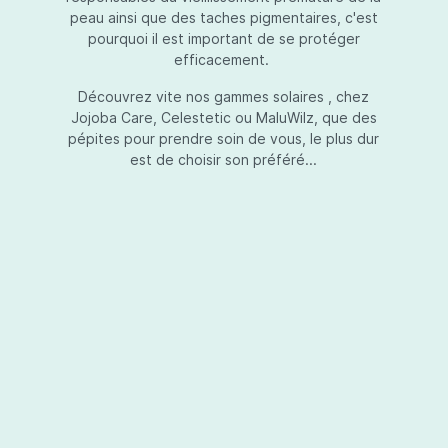
peau ainsi que des taches pigmentaires, c'est
pourquoi il est important de se protéger
efficacement.
Essential Touch UVA-UVB
Découvrez vite nos gammes solaires , chez
Jojoba Care, Celestetic ou MaluWilz, que des
pépites pour prendre soin de vous, le plus dur
est de choisir son préféré...
Essential Touch UVA-UVB vous permet de
compléter votre crème de soins ou votre gel
avec une protection UV supplémentaire.
Essential Touch UVA-UVB donne une
protection supérieure en prévision de
l’exposition aux rayons solaires nocifs UVA et
UVB.La présence de trois filtres solaires
50,00 €*
différents en dosages adéquats protège la
peau non seulement contre les rayons UVB,
mais aussi contre une grande partie des rayons
Ajouter au panier
UVA. Essential Touch UVA/UVB vous donne un
facteur de protection SPF5 par dose (= une
pression avec la pompe du flacon). En
superposant plusieurs couches de Essential
Touch UVA/UVB, vous augmentez votre