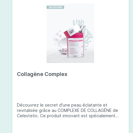
Collagène Complex
Découvrez le secret d'une peau éclatante et
revitalisée grâce au COMPLEXE DE COLLAGÈNE de
Celestetic. Ce produit innovant est spécialement
conçu pour sublimer la santé et la beauté de votre
peau. Il utilise du collagène de type 1 de haute
qualité , issu de poissons européens pêchés de