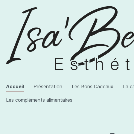
Accueil
Présentation
Les Bons Cadeaux
La c
Les compléments alimentaires
Voir la catégorie AWI Artist
Voir la catégorie Les produits
Voir la catégorie Les compléments alimentaires