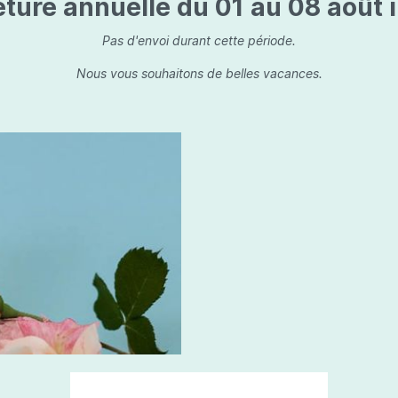
ture annuelle du 01 au 08 août i
is
Les dessins, encre de 
Parfums d'ambiance
s
Bouquet parfumé
Pas d'envoi durant cette période.
ls
Bougie parfumée
Nous vous souhaitons de belles vacances.
Set/ Coffrets
que Capillaire
Sets & Coffrets
a Care
tétic