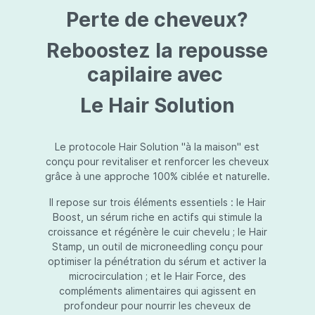
protection jusqu’au niveau désiré.Usage:À
Perte de cheveux?
l’usage d’une crème de soin : diminuez le
dosage de la crème de soin choisie en fonction
du type de peau et complétez-la avec
Reboostez la repousse
Essential Touch UVA/UVB. Terminez avec
l’application d’une pression-pompe de Hydra
capilaire avec
top (notre concentré hydratant): c’est l’idéal !
À l’usage d’un gel de soin (ligne fraîcheur) :
Le Hair Solution
appliquez d’abord Essential Touch UVA/UVB et
ensuite le gel de soin.
Le protocole Hair Solution "à la maison" est
conçu pour revitaliser et renforcer les cheveux
grâce à une approche 100% ciblée et naturelle.
Il repose sur trois éléments essentiels : le Hair
Boost, un sérum riche en actifs qui stimule la
croissance et régénère le cuir chevelu ; le Hair
Stamp, un outil de microneedling conçu pour
optimiser la pénétration du sérum et activer la
microcirculation ; et le Hair Force, des
compléments alimentaires qui agissent en
profondeur pour nourrir les cheveux de