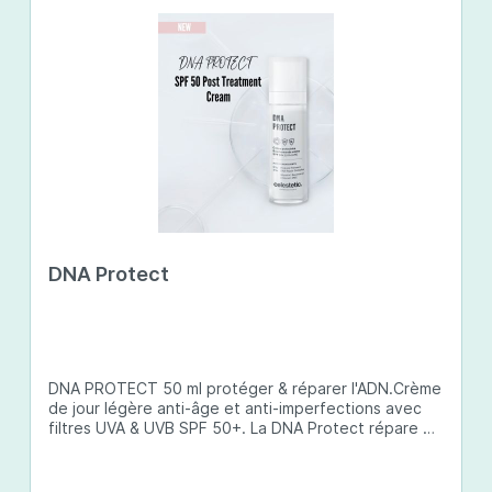
DNA Protect
DNA PROTECT 50 ml protéger & réparer l'ADN.Crème
de jour légère anti-âge et anti-imperfections avec
filtres UVA & UVB SPF 50+. La DNA Protect répare et
protège l'ADN de la peau des dommages causés par
les ultraviolets (UV) et d'autres facteurs
environnementaux. Son complexe de principes actifs