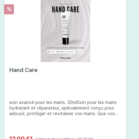
%
Hand Care
soin avancé pour les mains. 30mlSoin pour les mains
hydratant et réparateur, spécialement conçu pour
adoucir, protéger et revitaliser vos mains. Que vos
mains soient sèches, abîmées ou exposées à des
conditions environnementales difficiles, cette crème
à base d'ingrédients soigneusement sélectionnés
offre une protection complète et une hydratation
12,00 €*