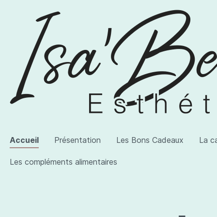
Accueil
Présentation
Les Bons Cadeaux
La c
Les compléments alimentaires
Voir la catégorie AWI Artist
Voir la catégorie Les produits
Voir la catégorie Les compléments alimentaires