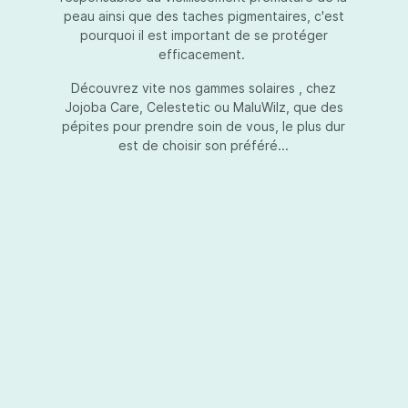
peau ainsi que des taches pigmentaires, c'est
pourquoi il est important de se protéger
efficacement.
Essential Touch UVA-UVB
Découvrez vite nos gammes solaires , chez
Jojoba Care, Celestetic ou MaluWilz, que des
pépites pour prendre soin de vous, le plus dur
est de choisir son préféré...
Essential Touch UVA-UVB vous permet de
compléter votre crème de soins ou votre gel
avec une protection UV supplémentaire.
Essential Touch UVA-UVB donne une
protection supérieure en prévision de
l’exposition aux rayons solaires nocifs UVA et
UVB.La présence de trois filtres solaires
50,00 €*
différents en dosages adéquats protège la
peau non seulement contre les rayons UVB,
mais aussi contre une grande partie des rayons
Ajouter au panier
UVA. Essential Touch UVA/UVB vous donne un
facteur de protection SPF5 par dose (= une
pression avec la pompe du flacon). En
superposant plusieurs couches de Essential
Touch UVA/UVB, vous augmentez votre