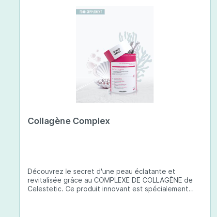
Collagène Complex
Découvrez le secret d'une peau éclatante et
revitalisée grâce au COMPLEXE DE COLLAGÈNE de
Celestetic. Ce produit innovant est spécialement
conçu pour sublimer la santé et la beauté de votre
peau. Il utilise du collagène de type 1 de haute
qualité , issu de poissons européens pêchés de