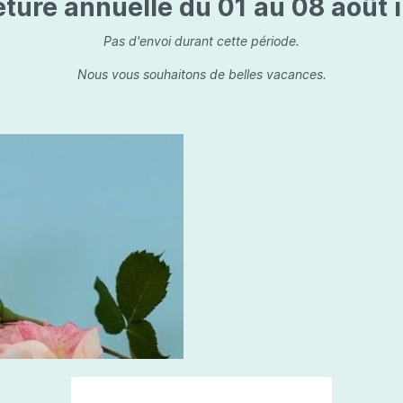
ture annuelle du 01 au 08 août i
is
Les dessins, encre de 
Parfums d'ambiance
s
Bouquet parfumé
Pas d'envoi durant cette période.
ls
Bougie parfumée
Nous vous souhaitons de belles vacances.
Set/ Coffrets
que Capillaire
Sets & Coffrets
a Care
tétic