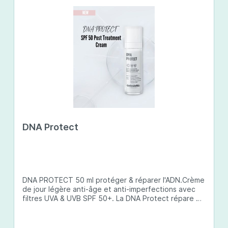
DNA Protect
DNA PROTECT 50 ml protéger & réparer l'ADN.Crème
de jour légère anti-âge et anti-imperfections avec
filtres UVA & UVB SPF 50+. La DNA Protect répare et
protège l'ADN de la peau des dommages causés par
les ultraviolets (UV) et d'autres facteurs
environnementaux. Son complexe de principes actifs