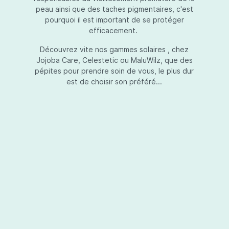
peau ainsi que des taches pigmentaires, c'est
pourquoi il est important de se protéger
efficacement.
Essential Touch UVA-UVB
Découvrez vite nos gammes solaires , chez
Jojoba Care, Celestetic ou MaluWilz, que des
pépites pour prendre soin de vous, le plus dur
est de choisir son préféré...
Essential Touch UVA-UVB vous permet de
compléter votre crème de soins ou votre gel
avec une protection UV supplémentaire.
Essential Touch UVA-UVB donne une
protection supérieure en prévision de
l’exposition aux rayons solaires nocifs UVA et
UVB.La présence de trois filtres solaires
50,00 €*
différents en dosages adéquats protège la
peau non seulement contre les rayons UVB,
mais aussi contre une grande partie des rayons
Ajouter au panier
UVA. Essential Touch UVA/UVB vous donne un
facteur de protection SPF5 par dose (= une
pression avec la pompe du flacon). En
superposant plusieurs couches de Essential
Touch UVA/UVB, vous augmentez votre