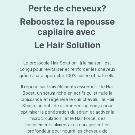
protection jusqu’au niveau désiré.Usage:À
Perte de cheveux?
l’usage d’une crème de soin : diminuez le
dosage de la crème de soin choisie en fonction
du type de peau et complétez-la avec
Reboostez la repousse
Essential Touch UVA/UVB. Terminez avec
l’application d’une pression-pompe de Hydra
capilaire avec
top (notre concentré hydratant): c’est l’idéal !
À l’usage d’un gel de soin (ligne fraîcheur) :
Le Hair Solution
appliquez d’abord Essential Touch UVA/UVB et
ensuite le gel de soin.
Le protocole Hair Solution "à la maison" est
conçu pour revitaliser et renforcer les cheveux
grâce à une approche 100% ciblée et naturelle.
Il repose sur trois éléments essentiels : le Hair
Boost, un sérum riche en actifs qui stimule la
croissance et régénère le cuir chevelu ; le Hair
Stamp, un outil de microneedling conçu pour
optimiser la pénétration du sérum et activer la
microcirculation ; et le Hair Force, des
compléments alimentaires qui agissent en
profondeur pour nourrir les cheveux de