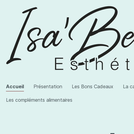
Accueil
Présentation
Les Bons Cadeaux
La c
Les compléments alimentaires
Voir la catégorie AWI Artist
Voir la catégorie Les produits
Voir la catégorie Les compléments alimentaires