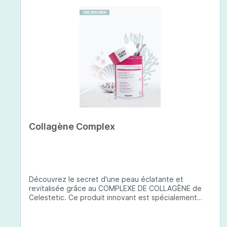
Collagène Complex
Découvrez le secret d'une peau éclatante et
revitalisée grâce au COMPLEXE DE COLLAGÈNE de
Celestetic. Ce produit innovant est spécialement
conçu pour sublimer la santé et la beauté de votre
peau. Il utilise du collagène de type 1 de haute
qualité , issu de poissons européens pêchés de