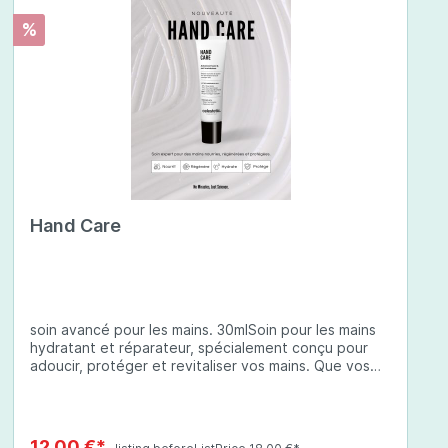
%
Hand Care
soin avancé pour les mains. 30mlSoin pour les mains
hydratant et réparateur, spécialement conçu pour
adoucir, protéger et revitaliser vos mains. Que vos
mains soient sèches, abîmées ou exposées à des
conditions environnementales difficiles, cette crème
à base d'ingrédients soigneusement sélectionnés
offre une protection complète et une hydratation
12,00 €*