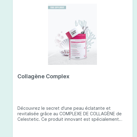
Collagène Complex
Découvrez le secret d'une peau éclatante et
revitalisée grâce au COMPLEXE DE COLLAGÈNE de
Celestetic. Ce produit innovant est spécialement
conçu pour sublimer la santé et la beauté de votre
peau. Il utilise du collagène de type 1 de haute
qualité , issu de poissons européens pêchés de