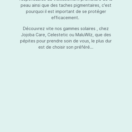
peau ainsi que des taches pigmentaires, c'est
pourquoi il est important de se protéger
efficacement.
Essential Touch UVA-UVB
Découvrez vite nos gammes solaires , chez
Jojoba Care, Celestetic ou MaluWilz, que des
pépites pour prendre soin de vous, le plus dur
est de choisir son préféré...
Essential Touch UVA-UVB vous permet de
compléter votre crème de soins ou votre gel
avec une protection UV supplémentaire.
Essential Touch UVA-UVB donne une
protection supérieure en prévision de
l’exposition aux rayons solaires nocifs UVA et
UVB.La présence de trois filtres solaires
50,00 €*
différents en dosages adéquats protège la
peau non seulement contre les rayons UVB,
mais aussi contre une grande partie des rayons
Ajouter au panier
UVA. Essential Touch UVA/UVB vous donne un
facteur de protection SPF5 par dose (= une
pression avec la pompe du flacon). En
superposant plusieurs couches de Essential
Touch UVA/UVB, vous augmentez votre