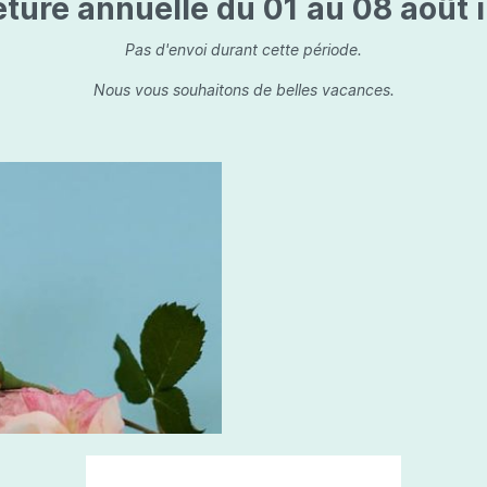
ture annuelle du 01 au 08 août i
is
Les dessins, encre de 
Parfums d'ambiance
s
Bouquet parfumé
Pas d'envoi durant cette période.
ls
Bougie parfumée
Nous vous souhaitons de belles vacances.
Set/ Coffrets
que Capillaire
Sets & Coffrets
a Care
tétic