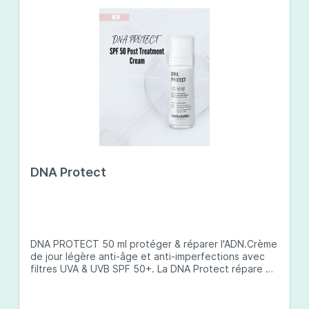
DNA Protect
DNA PROTECT 50 ml protéger & réparer l'ADN.Crème
de jour légère anti-âge et anti-imperfections avec
filtres UVA & UVB SPF 50+. La DNA Protect répare et
protège l'ADN de la peau des dommages causés par
les ultraviolets (UV) et d'autres facteurs
environnementaux. Son complexe de principes actifs