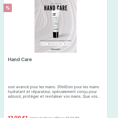
%
Hand Care
soin avancé pour les mains. 30mlSoin pour les mains
hydratant et réparateur, spécialement conçu pour
adoucir, protéger et revitaliser vos mains. Que vos
mains soient sèches, abîmées ou exposées à des
conditions environnementales difficiles, cette crème
à base d'ingrédients soigneusement sélectionnés
offre une protection complète et une hydratation
12,00 €*