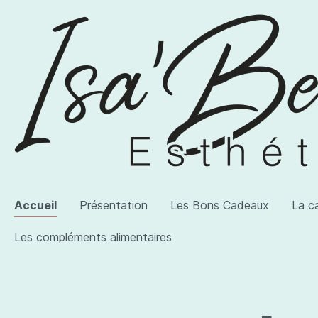
Accueil
Présentation
Les Bons Cadeaux
La c
Les compléments alimentaires
Voir la catégorie AWI Artist
Voir la catégorie Les produits
Voir la catégorie Les compléments alimentaires