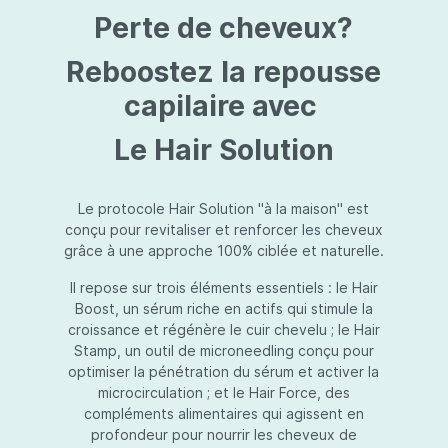
protection jusqu’au niveau désiré.Usage:À
Perte de cheveux?
l’usage d’une crème de soin : diminuez le
dosage de la crème de soin choisie en fonction
du type de peau et complétez-la avec
Reboostez la repousse
Essential Touch UVA/UVB. Terminez avec
l’application d’une pression-pompe de Hydra
capilaire avec
top (notre concentré hydratant): c’est l’idéal !
À l’usage d’un gel de soin (ligne fraîcheur) :
Le Hair Solution
appliquez d’abord Essential Touch UVA/UVB et
ensuite le gel de soin.
Le protocole Hair Solution "à la maison" est
conçu pour revitaliser et renforcer les cheveux
grâce à une approche 100% ciblée et naturelle.
Il repose sur trois éléments essentiels : le Hair
Boost, un sérum riche en actifs qui stimule la
croissance et régénère le cuir chevelu ; le Hair
Stamp, un outil de microneedling conçu pour
optimiser la pénétration du sérum et activer la
microcirculation ; et le Hair Force, des
compléments alimentaires qui agissent en
profondeur pour nourrir les cheveux de