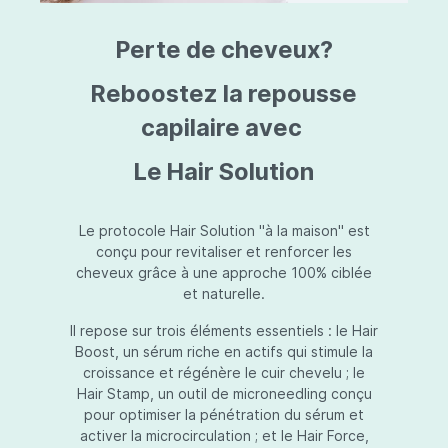
triazine, triazone d'éthylhexyle, extrait de
L
fruit de Silybum marianum, resvératrol,
T
Perte de cheveux?
extrait de racine de Polygonum
S
cuspidatum, carboxyméthylglucane de
P
sodium, diméthylméthoxychromanol, jus de
A
Reboostez la repousse
feuille d'Aloe barbadensis, poudre, ferment
A
de Lactobacillus, éthylhexylglycérine,
capilaire avec
C
caprylate de glycéryle, alcool myristylique,
C
alcool laurylique, stéarate de glycéryle,
S
Le Hair Solution
acétate de tocophéryle, EDTA disodique,
S
hydroxyde de sodium.
A
V
S
Le protocole Hair Solution "à la maison" est
S
conçu pour revitaliser et renforcer les
S
cheveux grâce à une approche 100% ciblée
F
et naturelle.
S
E
Il repose sur trois éléments essentiels : le Hair
D
Boost, un sérum riche en actifs qui stimule la
P
croissance et régénère le cuir chevelu ; le
Hair Stamp, un outil de microneedling conçu
pour optimiser la pénétration du sérum et
activer la microcirculation ; et le Hair Force,