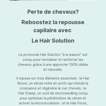
triazine, triazone d'éthylhexyle, extrait de
L
fruit de Silybum marianum, resvératrol,
T
Perte de cheveux?
extrait de racine de Polygonum
S
cuspidatum, carboxyméthylglucane de
P
sodium, diméthylméthoxychromanol, jus de
A
Reboostez la repousse
feuille d'Aloe barbadensis, poudre, ferment
A
de Lactobacillus, éthylhexylglycérine,
capilaire avec
C
caprylate de glycéryle, alcool myristylique,
C
alcool laurylique, stéarate de glycéryle,
S
Le Hair Solution
acétate de tocophéryle, EDTA disodique,
S
hydroxyde de sodium.
A
V
S
Le protocole Hair Solution "à la maison" est
S
conçu pour revitaliser et renforcer les
S
cheveux grâce à une approche 100% ciblée
F
et naturelle.
S
E
Il repose sur trois éléments essentiels : le Hair
D
Boost, un sérum riche en actifs qui stimule la
P
croissance et régénère le cuir chevelu ; le
Hair Stamp, un outil de microneedling conçu
pour optimiser la pénétration du sérum et
activer la microcirculation ; et le Hair Force,