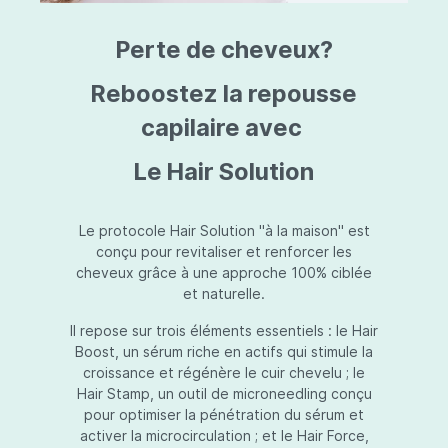
triazine, triazone d'éthylhexyle, extrait de
L
fruit de Silybum marianum, resvératrol,
T
Perte de cheveux?
extrait de racine de Polygonum
S
cuspidatum, carboxyméthylglucane de
P
sodium, diméthylméthoxychromanol, jus de
A
Reboostez la repousse
feuille d'Aloe barbadensis, poudre, ferment
A
de Lactobacillus, éthylhexylglycérine,
capilaire avec
C
caprylate de glycéryle, alcool myristylique,
C
alcool laurylique, stéarate de glycéryle,
S
Le Hair Solution
acétate de tocophéryle, EDTA disodique,
S
hydroxyde de sodium.
A
V
S
Le protocole Hair Solution "à la maison" est
S
conçu pour revitaliser et renforcer les
S
cheveux grâce à une approche 100% ciblée
F
et naturelle.
S
E
Il repose sur trois éléments essentiels : le Hair
D
Boost, un sérum riche en actifs qui stimule la
P
croissance et régénère le cuir chevelu ; le
Hair Stamp, un outil de microneedling conçu
pour optimiser la pénétration du sérum et
activer la microcirculation ; et le Hair Force,