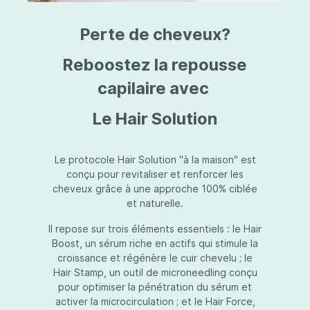
triazine, triazone d'éthylhexyle, extrait de
L
fruit de Silybum marianum, resvératrol,
T
Perte de cheveux?
extrait de racine de Polygonum
S
cuspidatum, carboxyméthylglucane de
P
sodium, diméthylméthoxychromanol, jus de
A
Reboostez la repousse
feuille d'Aloe barbadensis, poudre, ferment
A
de Lactobacillus, éthylhexylglycérine,
capilaire avec
C
caprylate de glycéryle, alcool myristylique,
C
alcool laurylique, stéarate de glycéryle,
S
Le Hair Solution
acétate de tocophéryle, EDTA disodique,
S
hydroxyde de sodium.
A
V
S
Le protocole Hair Solution "à la maison" est
S
conçu pour revitaliser et renforcer les
S
cheveux grâce à une approche 100% ciblée
F
et naturelle.
S
E
Il repose sur trois éléments essentiels : le Hair
D
Boost, un sérum riche en actifs qui stimule la
P
croissance et régénère le cuir chevelu ; le
Hair Stamp, un outil de microneedling conçu
pour optimiser la pénétration du sérum et
activer la microcirculation ; et le Hair Force,