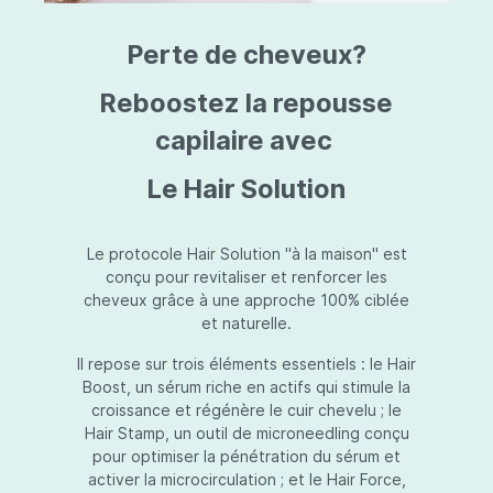
triazine, triazone d'éthylhexyle, extrait de
L
fruit de Silybum marianum, resvératrol,
T
Perte de cheveux?
extrait de racine de Polygonum
S
cuspidatum, carboxyméthylglucane de
P
sodium, diméthylméthoxychromanol, jus de
A
Reboostez la repousse
feuille d'Aloe barbadensis, poudre, ferment
A
de Lactobacillus, éthylhexylglycérine,
capilaire avec
C
caprylate de glycéryle, alcool myristylique,
C
alcool laurylique, stéarate de glycéryle,
S
Le Hair Solution
acétate de tocophéryle, EDTA disodique,
S
hydroxyde de sodium.
A
V
S
Le protocole Hair Solution "à la maison" est
S
conçu pour revitaliser et renforcer les
S
cheveux grâce à une approche 100% ciblée
F
et naturelle.
S
E
Il repose sur trois éléments essentiels : le Hair
D
Boost, un sérum riche en actifs qui stimule la
P
croissance et régénère le cuir chevelu ; le
Hair Stamp, un outil de microneedling conçu
pour optimiser la pénétration du sérum et
activer la microcirculation ; et le Hair Force,