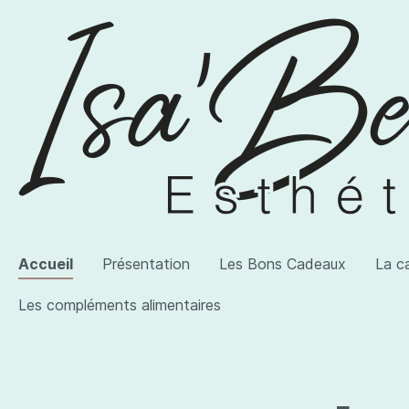
Accueil
Présentation
Les Bons Cadeaux
La c
Les compléments alimentaires
Voir la catégorie AWI Artist
Voir la catégorie Les produits
Voir la catégorie Les compléments alimentaires