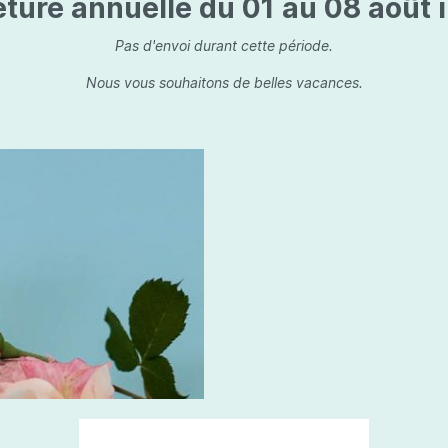
ture annuelle du 01 au 08 août i
is
Les dessins, encre de 
Parfums d'ambiance
s
Bouquet parfumé
Pas d'envoi durant cette période.
ls
Bougie parfumée
Nous vous souhaitons de belles vacances.
Set/ Coffrets
que Capillaire
Sets & Coffrets
a Care
tétic