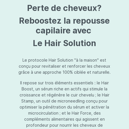
protection jusqu’au niveau désiré.Usage:À
Perte de cheveux?
l’usage d’une crème de soin : diminuez le
dosage de la crème de soin choisie en fonction
du type de peau et complétez-la avec
Reboostez la repousse
Essential Touch UVA/UVB. Terminez avec
l’application d’une pression-pompe de Hydra
capilaire avec
top (notre concentré hydratant): c’est l’idéal !
À l’usage d’un gel de soin (ligne fraîcheur) :
Le Hair Solution
appliquez d’abord Essential Touch UVA/UVB et
ensuite le gel de soin.
Le protocole Hair Solution "à la maison" est
conçu pour revitaliser et renforcer les cheveux
grâce à une approche 100% ciblée et naturelle.
Il repose sur trois éléments essentiels : le Hair
Boost, un sérum riche en actifs qui stimule la
croissance et régénère le cuir chevelu ; le Hair
Stamp, un outil de microneedling conçu pour
optimiser la pénétration du sérum et activer la
microcirculation ; et le Hair Force, des
compléments alimentaires qui agissent en
profondeur pour nourrir les cheveux de