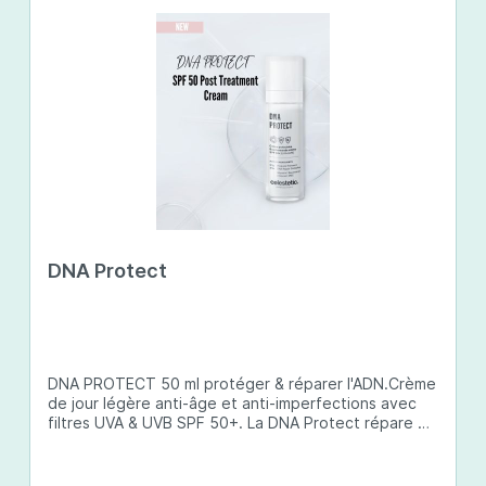
DNA Protect
DNA PROTECT 50 ml protéger & réparer l'ADN.Crème
de jour légère anti-âge et anti-imperfections avec
filtres UVA & UVB SPF 50+. La DNA Protect répare et
protège l'ADN de la peau des dommages causés par
les ultraviolets (UV) et d'autres facteurs
environnementaux. Son complexe de principes actifs