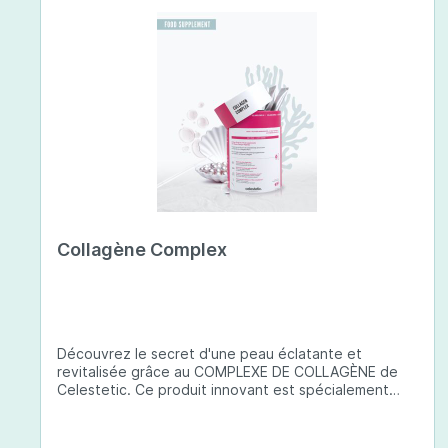
Collagène Complex
Découvrez le secret d'une peau éclatante et
revitalisée grâce au COMPLEXE DE COLLAGÈNE de
Celestetic. Ce produit innovant est spécialement
conçu pour sublimer la santé et la beauté de votre
peau. Il utilise du collagène de type 1 de haute
qualité , issu de poissons européens pêchés de