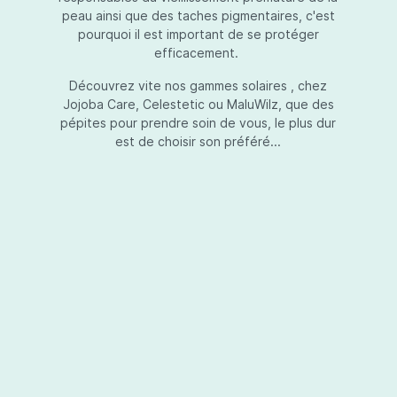
peau ainsi que des taches pigmentaires, c'est
pourquoi il est important de se protéger
efficacement.
Essential Touch UVA-UVB
Découvrez vite nos gammes solaires , chez
Jojoba Care, Celestetic ou MaluWilz, que des
pépites pour prendre soin de vous, le plus dur
est de choisir son préféré...
Essential Touch UVA-UVB vous permet de
compléter votre crème de soins ou votre gel
avec une protection UV supplémentaire.
Essential Touch UVA-UVB donne une
protection supérieure en prévision de
l’exposition aux rayons solaires nocifs UVA et
UVB.La présence de trois filtres solaires
50,00 €*
différents en dosages adéquats protège la
peau non seulement contre les rayons UVB,
mais aussi contre une grande partie des rayons
Ajouter au panier
UVA. Essential Touch UVA/UVB vous donne un
facteur de protection SPF5 par dose (= une
pression avec la pompe du flacon). En
superposant plusieurs couches de Essential
Touch UVA/UVB, vous augmentez votre