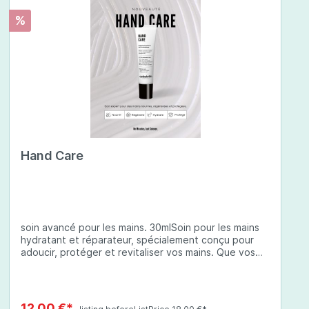
%
Hand Care
soin avancé pour les mains. 30mlSoin pour les mains
hydratant et réparateur, spécialement conçu pour
adoucir, protéger et revitaliser vos mains. Que vos
mains soient sèches, abîmées ou exposées à des
conditions environnementales difficiles, cette crème
à base d'ingrédients soigneusement sélectionnés
offre une protection complète et une hydratation
12,00 €*