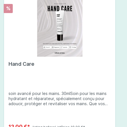
%
Hand Care
soin avancé pour les mains. 30mlSoin pour les mains
hydratant et réparateur, spécialement conçu pour
adoucir, protéger et revitaliser vos mains. Que vos
mains soient sèches, abîmées ou exposées à des
conditions environnementales difficiles, cette crème
à base d'ingrédients soigneusement sélectionnés
offre une protection complète et une hydratation
12,00 €*