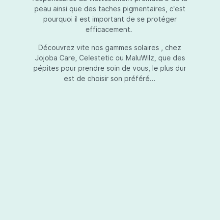
peau ainsi que des taches pigmentaires, c'est
pourquoi il est important de se protéger
efficacement.
Essential Touch UVA-UVB
Découvrez vite nos gammes solaires , chez
Jojoba Care, Celestetic ou MaluWilz, que des
pépites pour prendre soin de vous, le plus dur
est de choisir son préféré...
Essential Touch UVA-UVB vous permet de
compléter votre crème de soins ou votre gel
avec une protection UV supplémentaire.
Essential Touch UVA-UVB donne une
protection supérieure en prévision de
l’exposition aux rayons solaires nocifs UVA et
UVB.La présence de trois filtres solaires
50,00 €*
différents en dosages adéquats protège la
peau non seulement contre les rayons UVB,
mais aussi contre une grande partie des rayons
Ajouter au panier
UVA. Essential Touch UVA/UVB vous donne un
facteur de protection SPF5 par dose (= une
pression avec la pompe du flacon). En
superposant plusieurs couches de Essential
Touch UVA/UVB, vous augmentez votre