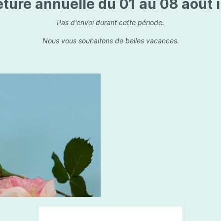
ture annuelle du 01 au 08 août i
is
Les dessins, encre de 
Parfums d'ambiance
s
Bouquet parfumé
Pas d'envoi durant cette période.
ls
Bougie parfumée
Nous vous souhaitons de belles vacances.
Set/ Coffrets
que Capillaire
Sets & Coffrets
a Care
tétic