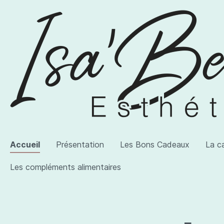
Accueil
Présentation
Les Bons Cadeaux
La c
Les compléments alimentaires
Voir la catégorie AWI Artist
Voir la catégorie Les produits
Voir la catégorie Les compléments alimentaires