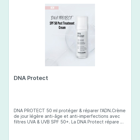
DNA Protect
DNA PROTECT 50 ml protéger & réparer l'ADN.Crème
de jour légère anti-âge et anti-imperfections avec
filtres UVA & UVB SPF 50+. La DNA Protect répare et
protège l'ADN de la peau des dommages causés par
les ultraviolets (UV) et d'autres facteurs
environnementaux. Son complexe de principes actifs