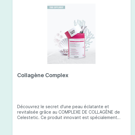
Collagène Complex
Découvrez le secret d'une peau éclatante et
revitalisée grâce au COMPLEXE DE COLLAGÈNE de
Celestetic. Ce produit innovant est spécialement
conçu pour sublimer la santé et la beauté de votre
peau. Il utilise du collagène de type 1 de haute
qualité , issu de poissons européens pêchés de