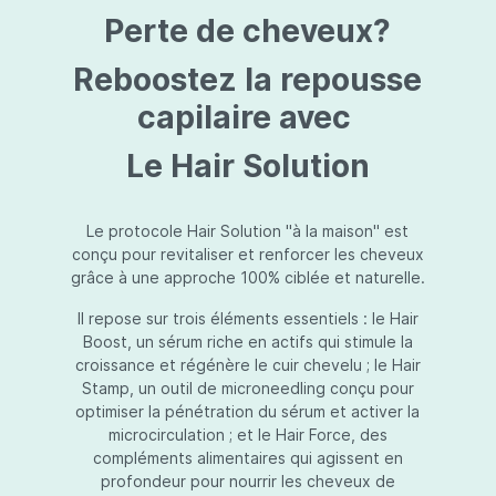
protection jusqu’au niveau désiré.Usage:À
Perte de cheveux?
l’usage d’une crème de soin : diminuez le
dosage de la crème de soin choisie en fonction
du type de peau et complétez-la avec
Reboostez la repousse
Essential Touch UVA/UVB. Terminez avec
l’application d’une pression-pompe de Hydra
capilaire avec
top (notre concentré hydratant): c’est l’idéal !
À l’usage d’un gel de soin (ligne fraîcheur) :
Le Hair Solution
appliquez d’abord Essential Touch UVA/UVB et
ensuite le gel de soin.
Le protocole Hair Solution "à la maison" est
conçu pour revitaliser et renforcer les cheveux
grâce à une approche 100% ciblée et naturelle.
Il repose sur trois éléments essentiels : le Hair
Boost, un sérum riche en actifs qui stimule la
croissance et régénère le cuir chevelu ; le Hair
Stamp, un outil de microneedling conçu pour
optimiser la pénétration du sérum et activer la
microcirculation ; et le Hair Force, des
compléments alimentaires qui agissent en
profondeur pour nourrir les cheveux de