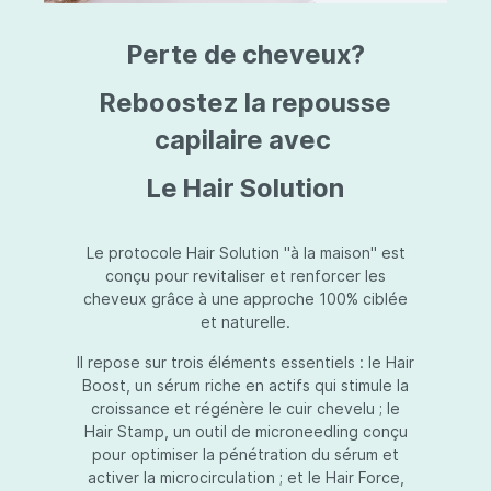
triazine, triazone d'éthylhexyle, extrait de
L
fruit de Silybum marianum, resvératrol,
T
Perte de cheveux?
extrait de racine de Polygonum
S
cuspidatum, carboxyméthylglucane de
P
sodium, diméthylméthoxychromanol, jus de
A
Reboostez la repousse
feuille d'Aloe barbadensis, poudre, ferment
A
de Lactobacillus, éthylhexylglycérine,
capilaire avec
C
caprylate de glycéryle, alcool myristylique,
C
alcool laurylique, stéarate de glycéryle,
S
Le Hair Solution
acétate de tocophéryle, EDTA disodique,
S
hydroxyde de sodium.
A
V
S
Le protocole Hair Solution "à la maison" est
S
conçu pour revitaliser et renforcer les
S
cheveux grâce à une approche 100% ciblée
F
et naturelle.
S
E
Il repose sur trois éléments essentiels : le Hair
D
Boost, un sérum riche en actifs qui stimule la
P
croissance et régénère le cuir chevelu ; le
Hair Stamp, un outil de microneedling conçu
pour optimiser la pénétration du sérum et
activer la microcirculation ; et le Hair Force,