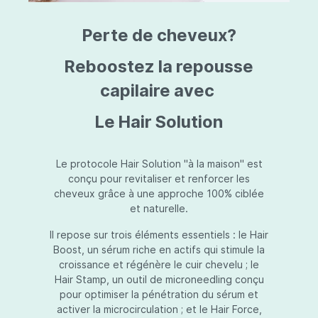
triazine, triazone d'éthylhexyle, extrait de
L
fruit de Silybum marianum, resvératrol,
T
Perte de cheveux?
extrait de racine de Polygonum
S
cuspidatum, carboxyméthylglucane de
P
sodium, diméthylméthoxychromanol, jus de
A
Reboostez la repousse
feuille d'Aloe barbadensis, poudre, ferment
A
de Lactobacillus, éthylhexylglycérine,
capilaire avec
C
caprylate de glycéryle, alcool myristylique,
C
alcool laurylique, stéarate de glycéryle,
S
Le Hair Solution
acétate de tocophéryle, EDTA disodique,
S
hydroxyde de sodium.
A
V
S
Le protocole Hair Solution "à la maison" est
S
conçu pour revitaliser et renforcer les
S
cheveux grâce à une approche 100% ciblée
F
et naturelle.
S
E
Il repose sur trois éléments essentiels : le Hair
D
Boost, un sérum riche en actifs qui stimule la
P
croissance et régénère le cuir chevelu ; le
Hair Stamp, un outil de microneedling conçu
pour optimiser la pénétration du sérum et
activer la microcirculation ; et le Hair Force,