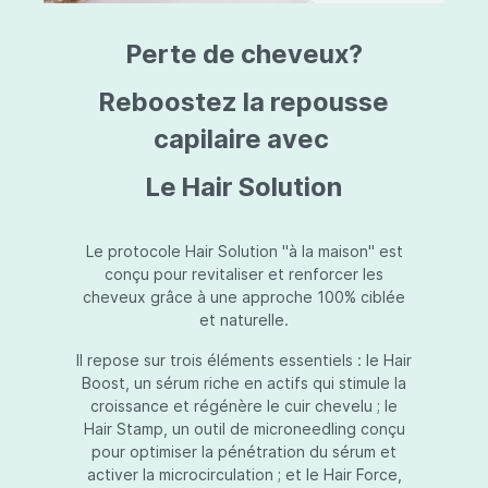
triazine, triazone d'éthylhexyle, extrait de
L
fruit de Silybum marianum, resvératrol,
T
Perte de cheveux?
extrait de racine de Polygonum
S
cuspidatum, carboxyméthylglucane de
P
sodium, diméthylméthoxychromanol, jus de
A
Reboostez la repousse
feuille d'Aloe barbadensis, poudre, ferment
A
de Lactobacillus, éthylhexylglycérine,
capilaire avec
C
caprylate de glycéryle, alcool myristylique,
C
alcool laurylique, stéarate de glycéryle,
S
Le Hair Solution
acétate de tocophéryle, EDTA disodique,
S
hydroxyde de sodium.
A
V
S
Le protocole Hair Solution "à la maison" est
S
conçu pour revitaliser et renforcer les
S
cheveux grâce à une approche 100% ciblée
F
et naturelle.
S
E
Il repose sur trois éléments essentiels : le Hair
D
Boost, un sérum riche en actifs qui stimule la
P
croissance et régénère le cuir chevelu ; le
Hair Stamp, un outil de microneedling conçu
pour optimiser la pénétration du sérum et
activer la microcirculation ; et le Hair Force,