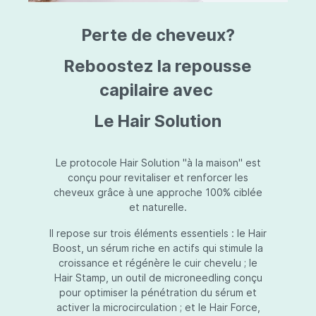
triazine, triazone d'éthylhexyle, extrait de
L
fruit de Silybum marianum, resvératrol,
T
Perte de cheveux?
extrait de racine de Polygonum
S
cuspidatum, carboxyméthylglucane de
P
sodium, diméthylméthoxychromanol, jus de
A
Reboostez la repousse
feuille d'Aloe barbadensis, poudre, ferment
A
de Lactobacillus, éthylhexylglycérine,
capilaire avec
C
caprylate de glycéryle, alcool myristylique,
C
alcool laurylique, stéarate de glycéryle,
S
Le Hair Solution
acétate de tocophéryle, EDTA disodique,
S
hydroxyde de sodium.
A
V
S
Le protocole Hair Solution "à la maison" est
S
conçu pour revitaliser et renforcer les
S
cheveux grâce à une approche 100% ciblée
F
et naturelle.
S
E
Il repose sur trois éléments essentiels : le Hair
D
Boost, un sérum riche en actifs qui stimule la
P
croissance et régénère le cuir chevelu ; le
Hair Stamp, un outil de microneedling conçu
pour optimiser la pénétration du sérum et
activer la microcirculation ; et le Hair Force,