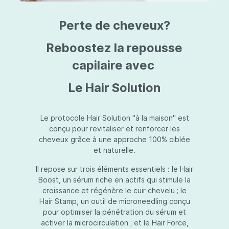
triazine, triazone d'éthylhexyle, extrait de
L
fruit de Silybum marianum, resvératrol,
T
Perte de cheveux?
extrait de racine de Polygonum
S
cuspidatum, carboxyméthylglucane de
P
sodium, diméthylméthoxychromanol, jus de
A
Reboostez la repousse
feuille d'Aloe barbadensis, poudre, ferment
A
de Lactobacillus, éthylhexylglycérine,
capilaire avec
C
caprylate de glycéryle, alcool myristylique,
C
alcool laurylique, stéarate de glycéryle,
S
Le Hair Solution
acétate de tocophéryle, EDTA disodique,
S
hydroxyde de sodium.
A
V
S
Le protocole Hair Solution "à la maison" est
S
conçu pour revitaliser et renforcer les
S
cheveux grâce à une approche 100% ciblée
F
et naturelle.
S
E
Il repose sur trois éléments essentiels : le Hair
D
Boost, un sérum riche en actifs qui stimule la
P
croissance et régénère le cuir chevelu ; le
Hair Stamp, un outil de microneedling conçu
pour optimiser la pénétration du sérum et
activer la microcirculation ; et le Hair Force,