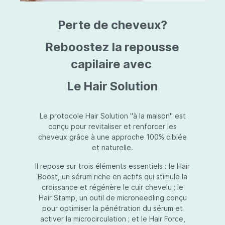
triazine, triazone d'éthylhexyle, extrait de
L
fruit de Silybum marianum, resvératrol,
T
Perte de cheveux?
extrait de racine de Polygonum
S
cuspidatum, carboxyméthylglucane de
P
sodium, diméthylméthoxychromanol, jus de
A
Reboostez la repousse
feuille d'Aloe barbadensis, poudre, ferment
A
de Lactobacillus, éthylhexylglycérine,
capilaire avec
C
caprylate de glycéryle, alcool myristylique,
C
alcool laurylique, stéarate de glycéryle,
S
Le Hair Solution
acétate de tocophéryle, EDTA disodique,
S
hydroxyde de sodium.
A
V
S
Le protocole Hair Solution "à la maison" est
S
conçu pour revitaliser et renforcer les
S
cheveux grâce à une approche 100% ciblée
F
et naturelle.
S
E
Il repose sur trois éléments essentiels : le Hair
D
Boost, un sérum riche en actifs qui stimule la
P
croissance et régénère le cuir chevelu ; le
Hair Stamp, un outil de microneedling conçu
pour optimiser la pénétration du sérum et
activer la microcirculation ; et le Hair Force,