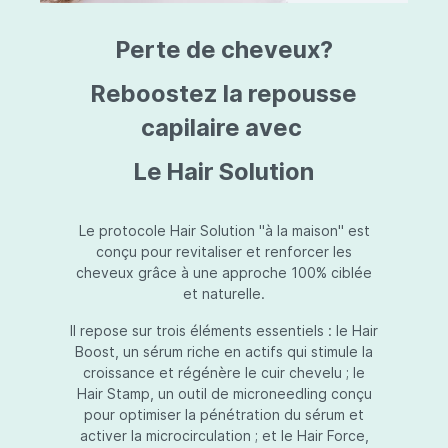
triazine, triazone d'éthylhexyle, extrait de
L
fruit de Silybum marianum, resvératrol,
T
Perte de cheveux?
extrait de racine de Polygonum
S
cuspidatum, carboxyméthylglucane de
P
sodium, diméthylméthoxychromanol, jus de
A
Reboostez la repousse
feuille d'Aloe barbadensis, poudre, ferment
A
de Lactobacillus, éthylhexylglycérine,
capilaire avec
C
caprylate de glycéryle, alcool myristylique,
C
alcool laurylique, stéarate de glycéryle,
S
Le Hair Solution
acétate de tocophéryle, EDTA disodique,
S
hydroxyde de sodium.
A
V
S
Le protocole Hair Solution "à la maison" est
S
conçu pour revitaliser et renforcer les
S
cheveux grâce à une approche 100% ciblée
F
et naturelle.
S
E
Il repose sur trois éléments essentiels : le Hair
D
Boost, un sérum riche en actifs qui stimule la
P
croissance et régénère le cuir chevelu ; le
Hair Stamp, un outil de microneedling conçu
pour optimiser la pénétration du sérum et
activer la microcirculation ; et le Hair Force,