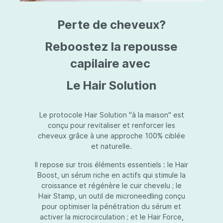
triazine, triazone d'éthylhexyle, extrait de
L
fruit de Silybum marianum, resvératrol,
T
Perte de cheveux?
extrait de racine de Polygonum
S
cuspidatum, carboxyméthylglucane de
P
sodium, diméthylméthoxychromanol, jus de
A
Reboostez la repousse
feuille d'Aloe barbadensis, poudre, ferment
A
de Lactobacillus, éthylhexylglycérine,
capilaire avec
C
caprylate de glycéryle, alcool myristylique,
C
alcool laurylique, stéarate de glycéryle,
S
Le Hair Solution
acétate de tocophéryle, EDTA disodique,
S
hydroxyde de sodium.
A
V
S
Le protocole Hair Solution "à la maison" est
S
conçu pour revitaliser et renforcer les
S
cheveux grâce à une approche 100% ciblée
F
et naturelle.
S
E
Il repose sur trois éléments essentiels : le Hair
D
Boost, un sérum riche en actifs qui stimule la
P
croissance et régénère le cuir chevelu ; le
Hair Stamp, un outil de microneedling conçu
pour optimiser la pénétration du sérum et
activer la microcirculation ; et le Hair Force,