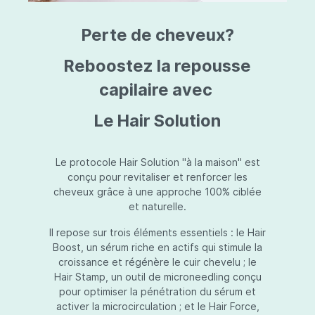
triazine, triazone d'éthylhexyle, extrait de
L
fruit de Silybum marianum, resvératrol,
T
Perte de cheveux?
extrait de racine de Polygonum
S
cuspidatum, carboxyméthylglucane de
P
sodium, diméthylméthoxychromanol, jus de
A
Reboostez la repousse
feuille d'Aloe barbadensis, poudre, ferment
A
de Lactobacillus, éthylhexylglycérine,
capilaire avec
C
caprylate de glycéryle, alcool myristylique,
C
alcool laurylique, stéarate de glycéryle,
S
Le Hair Solution
acétate de tocophéryle, EDTA disodique,
S
hydroxyde de sodium.
A
V
S
Le protocole Hair Solution "à la maison" est
S
conçu pour revitaliser et renforcer les
S
cheveux grâce à une approche 100% ciblée
F
et naturelle.
S
E
Il repose sur trois éléments essentiels : le Hair
D
Boost, un sérum riche en actifs qui stimule la
P
croissance et régénère le cuir chevelu ; le
Hair Stamp, un outil de microneedling conçu
pour optimiser la pénétration du sérum et
activer la microcirculation ; et le Hair Force,