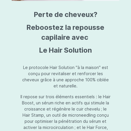
triazine, triazone d'éthylhexyle, extrait de
L
fruit de Silybum marianum, resvératrol,
T
Perte de cheveux?
extrait de racine de Polygonum
S
cuspidatum, carboxyméthylglucane de
P
sodium, diméthylméthoxychromanol, jus de
A
Reboostez la repousse
feuille d'Aloe barbadensis, poudre, ferment
A
de Lactobacillus, éthylhexylglycérine,
capilaire avec
C
caprylate de glycéryle, alcool myristylique,
C
alcool laurylique, stéarate de glycéryle,
S
Le Hair Solution
acétate de tocophéryle, EDTA disodique,
S
hydroxyde de sodium.
A
V
S
Le protocole Hair Solution "à la maison" est
S
conçu pour revitaliser et renforcer les
S
cheveux grâce à une approche 100% ciblée
F
et naturelle.
S
E
Il repose sur trois éléments essentiels : le Hair
D
Boost, un sérum riche en actifs qui stimule la
P
croissance et régénère le cuir chevelu ; le
Hair Stamp, un outil de microneedling conçu
pour optimiser la pénétration du sérum et
activer la microcirculation ; et le Hair Force,