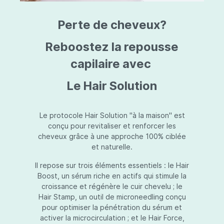
triazine, triazone d'éthylhexyle, extrait de
L
fruit de Silybum marianum, resvératrol,
T
Perte de cheveux?
extrait de racine de Polygonum
S
cuspidatum, carboxyméthylglucane de
P
sodium, diméthylméthoxychromanol, jus de
A
Reboostez la repousse
feuille d'Aloe barbadensis, poudre, ferment
A
de Lactobacillus, éthylhexylglycérine,
capilaire avec
C
caprylate de glycéryle, alcool myristylique,
C
alcool laurylique, stéarate de glycéryle,
S
Le Hair Solution
acétate de tocophéryle, EDTA disodique,
S
hydroxyde de sodium.
A
V
S
Le protocole Hair Solution "à la maison" est
S
conçu pour revitaliser et renforcer les
S
cheveux grâce à une approche 100% ciblée
F
et naturelle.
S
E
Il repose sur trois éléments essentiels : le Hair
D
Boost, un sérum riche en actifs qui stimule la
P
croissance et régénère le cuir chevelu ; le
Hair Stamp, un outil de microneedling conçu
pour optimiser la pénétration du sérum et
activer la microcirculation ; et le Hair Force,