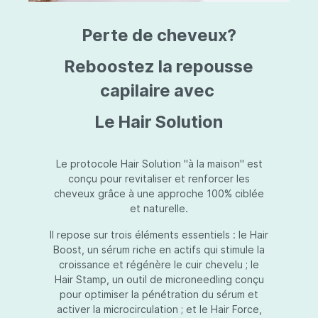
triazine, triazone d'éthylhexyle, extrait de
L
fruit de Silybum marianum, resvératrol,
T
Perte de cheveux?
extrait de racine de Polygonum
S
cuspidatum, carboxyméthylglucane de
P
sodium, diméthylméthoxychromanol, jus de
A
Reboostez la repousse
feuille d'Aloe barbadensis, poudre, ferment
A
de Lactobacillus, éthylhexylglycérine,
capilaire avec
C
caprylate de glycéryle, alcool myristylique,
C
alcool laurylique, stéarate de glycéryle,
S
Le Hair Solution
acétate de tocophéryle, EDTA disodique,
S
hydroxyde de sodium.
A
V
S
Le protocole Hair Solution "à la maison" est
S
conçu pour revitaliser et renforcer les
S
cheveux grâce à une approche 100% ciblée
F
et naturelle.
S
E
Il repose sur trois éléments essentiels : le Hair
D
Boost, un sérum riche en actifs qui stimule la
P
croissance et régénère le cuir chevelu ; le
Hair Stamp, un outil de microneedling conçu
pour optimiser la pénétration du sérum et
activer la microcirculation ; et le Hair Force,