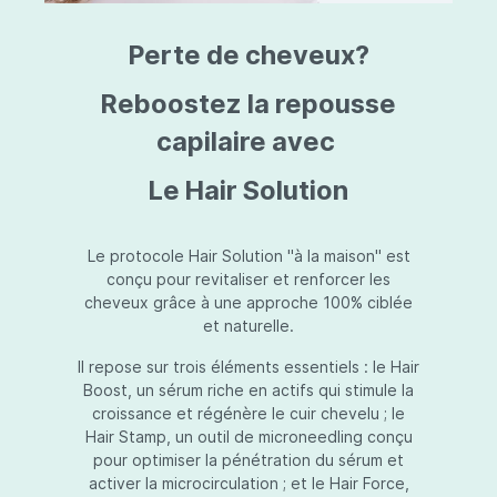
triazine, triazone d'éthylhexyle, extrait de
L
fruit de Silybum marianum, resvératrol,
T
Perte de cheveux?
extrait de racine de Polygonum
S
cuspidatum, carboxyméthylglucane de
P
sodium, diméthylméthoxychromanol, jus de
A
Reboostez la repousse
feuille d'Aloe barbadensis, poudre, ferment
A
de Lactobacillus, éthylhexylglycérine,
capilaire avec
C
caprylate de glycéryle, alcool myristylique,
C
alcool laurylique, stéarate de glycéryle,
S
Le Hair Solution
acétate de tocophéryle, EDTA disodique,
S
hydroxyde de sodium.
A
V
S
Le protocole Hair Solution "à la maison" est
S
conçu pour revitaliser et renforcer les
S
cheveux grâce à une approche 100% ciblée
F
et naturelle.
S
E
Il repose sur trois éléments essentiels : le Hair
D
Boost, un sérum riche en actifs qui stimule la
P
croissance et régénère le cuir chevelu ; le
Hair Stamp, un outil de microneedling conçu
pour optimiser la pénétration du sérum et
activer la microcirculation ; et le Hair Force,