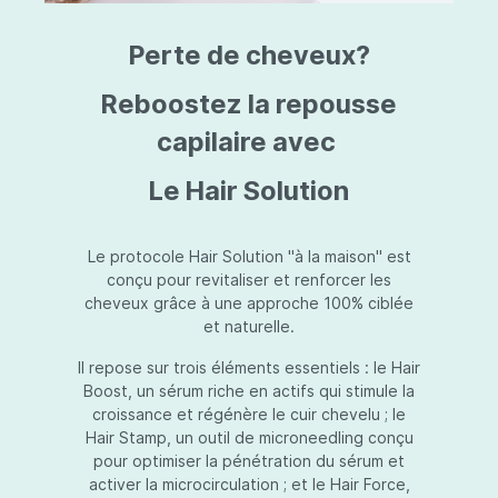
triazine, triazone d'éthylhexyle, extrait de
L
fruit de Silybum marianum, resvératrol,
T
Perte de cheveux?
extrait de racine de Polygonum
S
cuspidatum, carboxyméthylglucane de
P
sodium, diméthylméthoxychromanol, jus de
A
Reboostez la repousse
feuille d'Aloe barbadensis, poudre, ferment
A
de Lactobacillus, éthylhexylglycérine,
capilaire avec
C
caprylate de glycéryle, alcool myristylique,
C
alcool laurylique, stéarate de glycéryle,
S
Le Hair Solution
acétate de tocophéryle, EDTA disodique,
S
hydroxyde de sodium.
A
V
S
Le protocole Hair Solution "à la maison" est
S
conçu pour revitaliser et renforcer les
S
cheveux grâce à une approche 100% ciblée
F
et naturelle.
S
E
Il repose sur trois éléments essentiels : le Hair
D
Boost, un sérum riche en actifs qui stimule la
P
croissance et régénère le cuir chevelu ; le
Hair Stamp, un outil de microneedling conçu
pour optimiser la pénétration du sérum et
activer la microcirculation ; et le Hair Force,