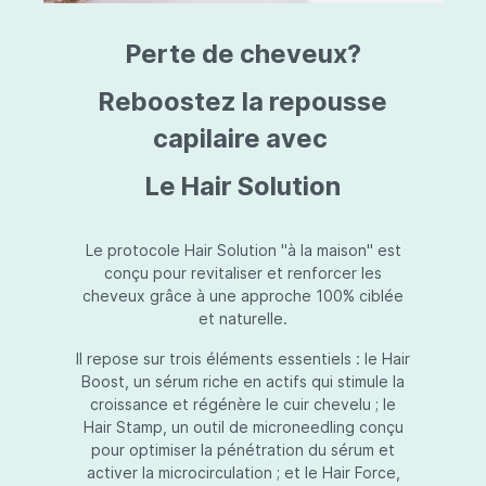
triazine, triazone d'éthylhexyle, extrait de
L
fruit de Silybum marianum, resvératrol,
T
Perte de cheveux?
extrait de racine de Polygonum
S
cuspidatum, carboxyméthylglucane de
P
sodium, diméthylméthoxychromanol, jus de
A
Reboostez la repousse
feuille d'Aloe barbadensis, poudre, ferment
A
de Lactobacillus, éthylhexylglycérine,
capilaire avec
C
caprylate de glycéryle, alcool myristylique,
C
alcool laurylique, stéarate de glycéryle,
S
Le Hair Solution
acétate de tocophéryle, EDTA disodique,
S
hydroxyde de sodium.
A
V
S
Le protocole Hair Solution "à la maison" est
S
conçu pour revitaliser et renforcer les
S
cheveux grâce à une approche 100% ciblée
F
et naturelle.
S
E
Il repose sur trois éléments essentiels : le Hair
D
Boost, un sérum riche en actifs qui stimule la
P
croissance et régénère le cuir chevelu ; le
Hair Stamp, un outil de microneedling conçu
pour optimiser la pénétration du sérum et
activer la microcirculation ; et le Hair Force,