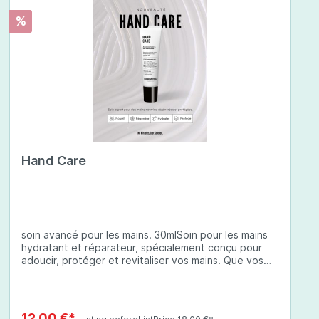
%
Hand Care
soin avancé pour les mains. 30mlSoin pour les mains
hydratant et réparateur, spécialement conçu pour
adoucir, protéger et revitaliser vos mains. Que vos
mains soient sèches, abîmées ou exposées à des
conditions environnementales difficiles, cette crème
à base d'ingrédients soigneusement sélectionnés
offre une protection complète et une hydratation
12,00 €*