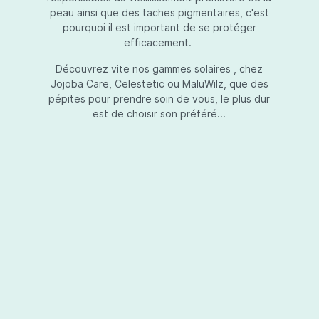
peau ainsi que des taches pigmentaires, c'est
pourquoi il est important de se protéger
efficacement.
Essential Touch UVA-UVB
Découvrez vite nos gammes solaires , chez
Jojoba Care, Celestetic ou MaluWilz, que des
pépites pour prendre soin de vous, le plus dur
est de choisir son préféré...
Essential Touch UVA-UVB vous permet de
compléter votre crème de soins ou votre gel
avec une protection UV supplémentaire.
Essential Touch UVA-UVB donne une
protection supérieure en prévision de
l’exposition aux rayons solaires nocifs UVA et
UVB.La présence de trois filtres solaires
50,00 €*
différents en dosages adéquats protège la
peau non seulement contre les rayons UVB,
mais aussi contre une grande partie des rayons
Ajouter au panier
UVA. Essential Touch UVA/UVB vous donne un
facteur de protection SPF5 par dose (= une
pression avec la pompe du flacon). En
superposant plusieurs couches de Essential
Touch UVA/UVB, vous augmentez votre