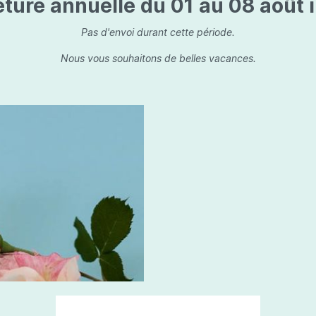
ture annuelle du 01 au 08 août i
is
Les dessins, encre de 
Parfums d'ambiance
s
Bouquet parfumé
Pas d'envoi durant cette période.
ls
Bougie parfumée
Nous vous souhaitons de belles vacances.
Set/ Coffrets
que Capillaire
Sets & Coffrets
a Care
tétic