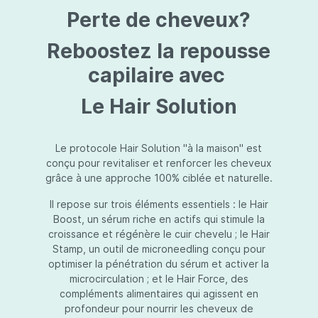
protection jusqu’au niveau désiré.Usage:À
Perte de cheveux?
l’usage d’une crème de soin : diminuez le
dosage de la crème de soin choisie en fonction
du type de peau et complétez-la avec
Reboostez la repousse
Essential Touch UVA/UVB. Terminez avec
l’application d’une pression-pompe de Hydra
capilaire avec
top (notre concentré hydratant): c’est l’idéal !
À l’usage d’un gel de soin (ligne fraîcheur) :
Le Hair Solution
appliquez d’abord Essential Touch UVA/UVB et
ensuite le gel de soin.
Le protocole Hair Solution "à la maison" est
conçu pour revitaliser et renforcer les cheveux
grâce à une approche 100% ciblée et naturelle.
Il repose sur trois éléments essentiels : le Hair
Boost, un sérum riche en actifs qui stimule la
croissance et régénère le cuir chevelu ; le Hair
Stamp, un outil de microneedling conçu pour
optimiser la pénétration du sérum et activer la
microcirculation ; et le Hair Force, des
compléments alimentaires qui agissent en
profondeur pour nourrir les cheveux de