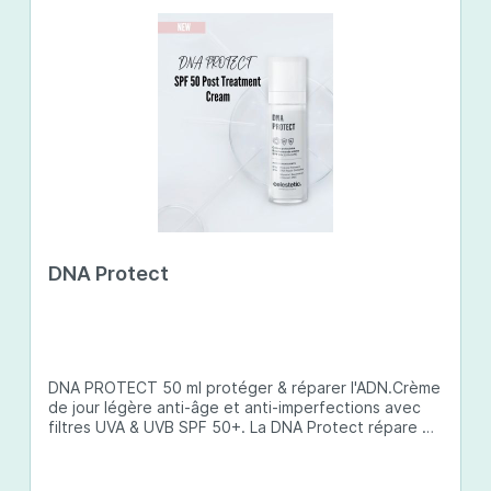
DNA Protect
DNA PROTECT 50 ml protéger & réparer l'ADN.Crème
de jour légère anti-âge et anti-imperfections avec
filtres UVA & UVB SPF 50+. La DNA Protect répare et
protège l'ADN de la peau des dommages causés par
les ultraviolets (UV) et d'autres facteurs
environnementaux. Son complexe de principes actifs