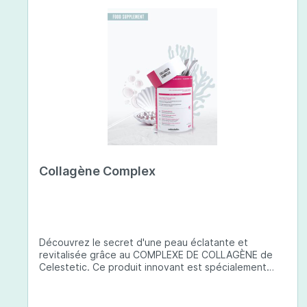
Collagène Complex
Découvrez le secret d'une peau éclatante et
revitalisée grâce au COMPLEXE DE COLLAGÈNE de
Celestetic. Ce produit innovant est spécialement
conçu pour sublimer la santé et la beauté de votre
peau. Il utilise du collagène de type 1 de haute
qualité , issu de poissons européens pêchés de