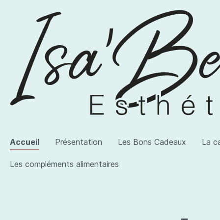
Accueil
Présentation
Les Bons Cadeaux
La c
Les compléments alimentaires
Voir la catégorie AWI Artist
Voir la catégorie Les produits
Voir la catégorie Les compléments alimentaires