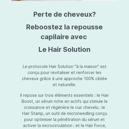
triazine, triazone d'éthylhexyle, extrait de
L
fruit de Silybum marianum, resvératrol,
T
Perte de cheveux?
extrait de racine de Polygonum
S
cuspidatum, carboxyméthylglucane de
P
sodium, diméthylméthoxychromanol, jus de
A
Reboostez la repousse
feuille d'Aloe barbadensis, poudre, ferment
A
de Lactobacillus, éthylhexylglycérine,
capilaire avec
C
caprylate de glycéryle, alcool myristylique,
C
alcool laurylique, stéarate de glycéryle,
S
Le Hair Solution
acétate de tocophéryle, EDTA disodique,
S
hydroxyde de sodium.
A
V
S
Le protocole Hair Solution "à la maison" est
S
conçu pour revitaliser et renforcer les
S
cheveux grâce à une approche 100% ciblée
F
et naturelle.
S
E
Il repose sur trois éléments essentiels : le Hair
D
Boost, un sérum riche en actifs qui stimule la
P
croissance et régénère le cuir chevelu ; le
Hair Stamp, un outil de microneedling conçu
pour optimiser la pénétration du sérum et
activer la microcirculation ; et le Hair Force,