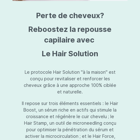
triazine, triazone d'éthylhexyle, extrait de
L
fruit de Silybum marianum, resvératrol,
T
Perte de cheveux?
extrait de racine de Polygonum
S
cuspidatum, carboxyméthylglucane de
P
sodium, diméthylméthoxychromanol, jus de
A
Reboostez la repousse
feuille d'Aloe barbadensis, poudre, ferment
A
de Lactobacillus, éthylhexylglycérine,
capilaire avec
C
caprylate de glycéryle, alcool myristylique,
C
alcool laurylique, stéarate de glycéryle,
S
Le Hair Solution
acétate de tocophéryle, EDTA disodique,
S
hydroxyde de sodium.
A
V
S
Le protocole Hair Solution "à la maison" est
S
conçu pour revitaliser et renforcer les
S
cheveux grâce à une approche 100% ciblée
F
et naturelle.
S
E
Il repose sur trois éléments essentiels : le Hair
D
Boost, un sérum riche en actifs qui stimule la
P
croissance et régénère le cuir chevelu ; le
Hair Stamp, un outil de microneedling conçu
pour optimiser la pénétration du sérum et
activer la microcirculation ; et le Hair Force,