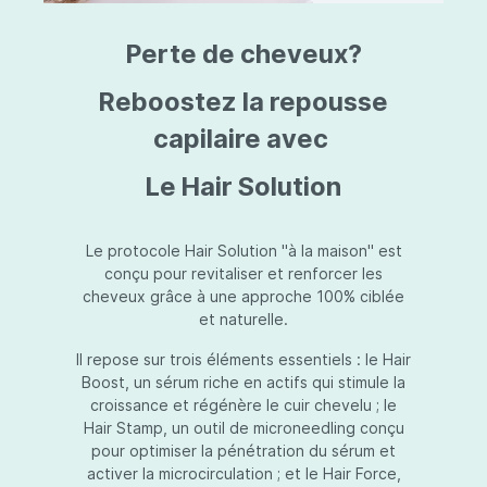
triazine, triazone d'éthylhexyle, extrait de
L
fruit de Silybum marianum, resvératrol,
T
Perte de cheveux?
extrait de racine de Polygonum
S
cuspidatum, carboxyméthylglucane de
P
sodium, diméthylméthoxychromanol, jus de
A
Reboostez la repousse
feuille d'Aloe barbadensis, poudre, ferment
A
de Lactobacillus, éthylhexylglycérine,
capilaire avec
C
caprylate de glycéryle, alcool myristylique,
C
alcool laurylique, stéarate de glycéryle,
S
Le Hair Solution
acétate de tocophéryle, EDTA disodique,
S
hydroxyde de sodium.
A
V
S
Le protocole Hair Solution "à la maison" est
S
conçu pour revitaliser et renforcer les
S
cheveux grâce à une approche 100% ciblée
F
et naturelle.
S
E
Il repose sur trois éléments essentiels : le Hair
D
Boost, un sérum riche en actifs qui stimule la
P
croissance et régénère le cuir chevelu ; le
Hair Stamp, un outil de microneedling conçu
pour optimiser la pénétration du sérum et
activer la microcirculation ; et le Hair Force,