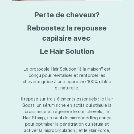
triazine, triazone d'éthylhexyle, extrait de
L
fruit de Silybum marianum, resvératrol,
T
Perte de cheveux?
extrait de racine de Polygonum
S
cuspidatum, carboxyméthylglucane de
P
sodium, diméthylméthoxychromanol, jus de
A
Reboostez la repousse
feuille d'Aloe barbadensis, poudre, ferment
A
de Lactobacillus, éthylhexylglycérine,
capilaire avec
C
caprylate de glycéryle, alcool myristylique,
C
alcool laurylique, stéarate de glycéryle,
S
Le Hair Solution
acétate de tocophéryle, EDTA disodique,
S
hydroxyde de sodium.
A
V
S
Le protocole Hair Solution "à la maison" est
S
conçu pour revitaliser et renforcer les
S
cheveux grâce à une approche 100% ciblée
F
et naturelle.
S
E
Il repose sur trois éléments essentiels : le Hair
D
Boost, un sérum riche en actifs qui stimule la
P
croissance et régénère le cuir chevelu ; le
Hair Stamp, un outil de microneedling conçu
pour optimiser la pénétration du sérum et
activer la microcirculation ; et le Hair Force,