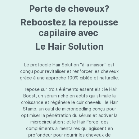
protection jusqu’au niveau désiré.Usage:À
Perte de cheveux?
l’usage d’une crème de soin : diminuez le
dosage de la crème de soin choisie en fonction
du type de peau et complétez-la avec
Reboostez la repousse
Essential Touch UVA/UVB. Terminez avec
l’application d’une pression-pompe de Hydra
capilaire avec
top (notre concentré hydratant): c’est l’idéal !
À l’usage d’un gel de soin (ligne fraîcheur) :
Le Hair Solution
appliquez d’abord Essential Touch UVA/UVB et
ensuite le gel de soin.
Le protocole Hair Solution "à la maison" est
conçu pour revitaliser et renforcer les cheveux
grâce à une approche 100% ciblée et naturelle.
Il repose sur trois éléments essentiels : le Hair
Boost, un sérum riche en actifs qui stimule la
croissance et régénère le cuir chevelu ; le Hair
Stamp, un outil de microneedling conçu pour
optimiser la pénétration du sérum et activer la
microcirculation ; et le Hair Force, des
compléments alimentaires qui agissent en
profondeur pour nourrir les cheveux de