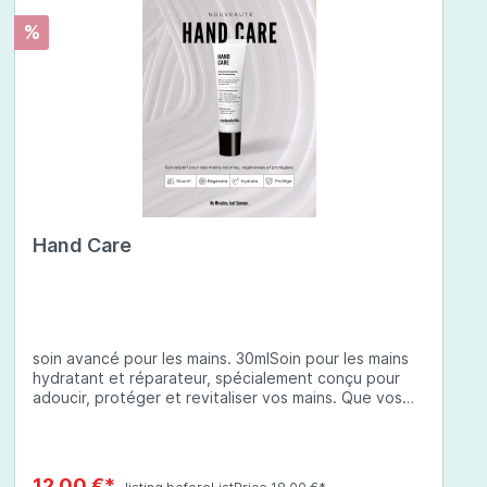
%
Hand Care
soin avancé pour les mains. 30mlSoin pour les mains
hydratant et réparateur, spécialement conçu pour
adoucir, protéger et revitaliser vos mains. Que vos
mains soient sèches, abîmées ou exposées à des
conditions environnementales difficiles, cette crème
à base d'ingrédients soigneusement sélectionnés
offre une protection complète et une hydratation
12,00 €*