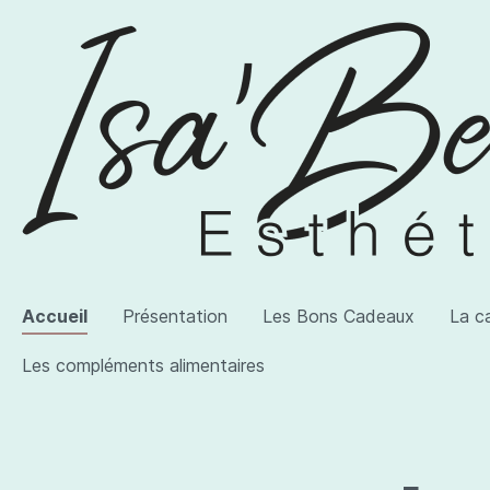
Accueil
Présentation
Les Bons Cadeaux
La c
Les compléments alimentaires
Voir la catégorie AWI Artist
Voir la catégorie Les produits
Voir la catégorie Les compléments alimentaires