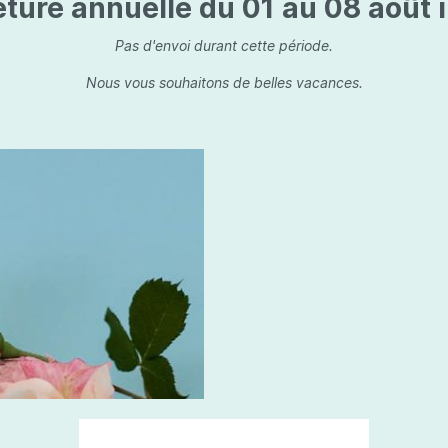
ture annuelle du 01 au 08 août i
is
Les dessins, encre de 
Parfums d'ambiance
s
Bouquet parfumé
Pas d'envoi durant cette période.
ls
Bougie parfumée
Nous vous souhaitons de belles vacances.
Set/ Coffrets
que Capillaire
Sets & Coffrets
a Care
tétic