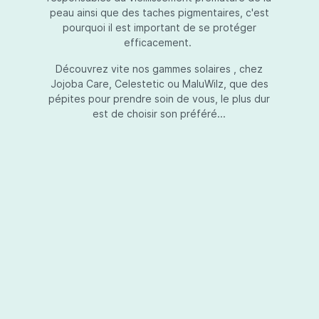
peau ainsi que des taches pigmentaires, c'est
pourquoi il est important de se protéger
efficacement.
Essential Touch UVA-UVB
Découvrez vite nos gammes solaires , chez
Jojoba Care, Celestetic ou MaluWilz, que des
pépites pour prendre soin de vous, le plus dur
est de choisir son préféré...
Essential Touch UVA-UVB vous permet de
compléter votre crème de soins ou votre gel
avec une protection UV supplémentaire.
Essential Touch UVA-UVB donne une
protection supérieure en prévision de
l’exposition aux rayons solaires nocifs UVA et
UVB.La présence de trois filtres solaires
50,00 €*
différents en dosages adéquats protège la
peau non seulement contre les rayons UVB,
mais aussi contre une grande partie des rayons
Ajouter au panier
UVA. Essential Touch UVA/UVB vous donne un
facteur de protection SPF5 par dose (= une
pression avec la pompe du flacon). En
superposant plusieurs couches de Essential
Touch UVA/UVB, vous augmentez votre