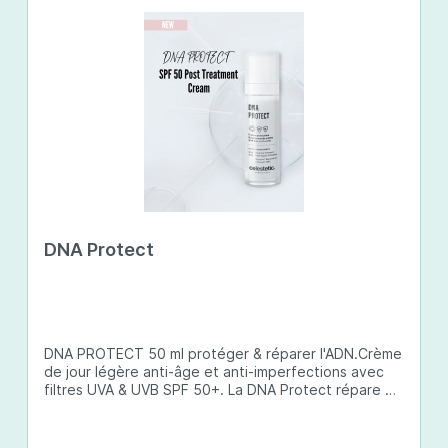
DNA Protect
DNA PROTECT 50 ml protéger & réparer l'ADN.Crème
de jour légère anti-âge et anti-imperfections avec
filtres UVA & UVB SPF 50+. La DNA Protect répare et
protège l'ADN de la peau des dommages causés par
les ultraviolets (UV) et d'autres facteurs
environnementaux. Son complexe de principes actifs