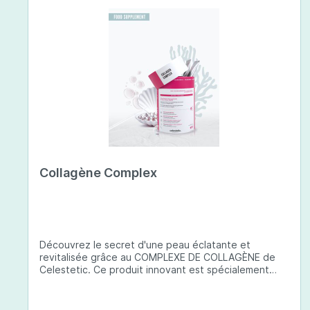
Collagène Complex
Découvrez le secret d'une peau éclatante et
revitalisée grâce au COMPLEXE DE COLLAGÈNE de
Celestetic. Ce produit innovant est spécialement
conçu pour sublimer la santé et la beauté de votre
peau. Il utilise du collagène de type 1 de haute
qualité , issu de poissons européens pêchés de