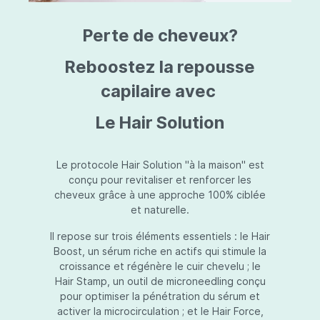
triazine, triazone d'éthylhexyle, extrait de
L
fruit de Silybum marianum, resvératrol,
T
Perte de cheveux?
extrait de racine de Polygonum
S
cuspidatum, carboxyméthylglucane de
P
sodium, diméthylméthoxychromanol, jus de
A
Reboostez la repousse
feuille d'Aloe barbadensis, poudre, ferment
A
de Lactobacillus, éthylhexylglycérine,
capilaire avec
C
caprylate de glycéryle, alcool myristylique,
C
alcool laurylique, stéarate de glycéryle,
S
Le Hair Solution
acétate de tocophéryle, EDTA disodique,
S
hydroxyde de sodium.
A
V
S
Le protocole Hair Solution "à la maison" est
S
conçu pour revitaliser et renforcer les
S
cheveux grâce à une approche 100% ciblée
F
et naturelle.
S
E
Il repose sur trois éléments essentiels : le Hair
D
Boost, un sérum riche en actifs qui stimule la
P
croissance et régénère le cuir chevelu ; le
Hair Stamp, un outil de microneedling conçu
pour optimiser la pénétration du sérum et
activer la microcirculation ; et le Hair Force,