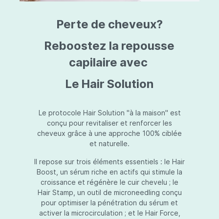
triazine, triazone d'éthylhexyle, extrait de
L
fruit de Silybum marianum, resvératrol,
T
Perte de cheveux?
extrait de racine de Polygonum
S
cuspidatum, carboxyméthylglucane de
P
sodium, diméthylméthoxychromanol, jus de
A
Reboostez la repousse
feuille d'Aloe barbadensis, poudre, ferment
A
de Lactobacillus, éthylhexylglycérine,
capilaire avec
C
caprylate de glycéryle, alcool myristylique,
C
alcool laurylique, stéarate de glycéryle,
S
Le Hair Solution
acétate de tocophéryle, EDTA disodique,
S
hydroxyde de sodium.
A
V
S
Le protocole Hair Solution "à la maison" est
S
conçu pour revitaliser et renforcer les
S
cheveux grâce à une approche 100% ciblée
F
et naturelle.
S
E
Il repose sur trois éléments essentiels : le Hair
D
Boost, un sérum riche en actifs qui stimule la
P
croissance et régénère le cuir chevelu ; le
Hair Stamp, un outil de microneedling conçu
pour optimiser la pénétration du sérum et
activer la microcirculation ; et le Hair Force,